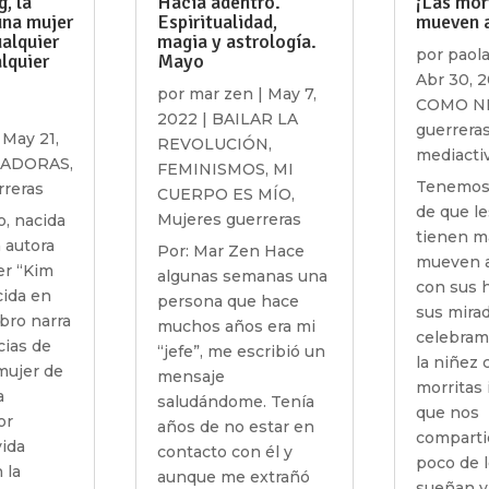
, la
Hacia adentro.
¡Las mor
una mujer
Espiritualidad,
mueven 
ualquier
magia y astrología.
por
paol
lquier
Mayo
Abr 30, 
por
mar zen
|
May 7,
COMO N
2022
|
BAILAR LA
guerrera
|
May 21,
REVOLUCIÓN
,
mediacti
HADORAS
,
FEMINISMOS
,
MI
Tenemos 
rreras
CUERPO ES MÍO
,
de que le
Mujeres guerreras
, nacida
tienen m
a autora
Por: Mar Zen Hace
mueven 
er “Kim
algunas semanas una
con sus h
cida en
persona que hace
sus mira
ibro narra
muchos años era mi
celebram
cias de
“jefe”, me escribió un
la niñez 
mujer de
mensaje
morritas 
a
saludándome. Tenía
que nos
or
años de no estar en
comparti
vida
contacto con él y
poco de 
 la
aunque me extrañó
sueñan y