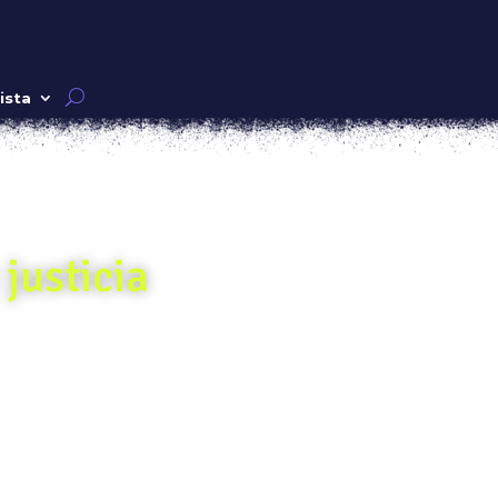
ista
 justicia