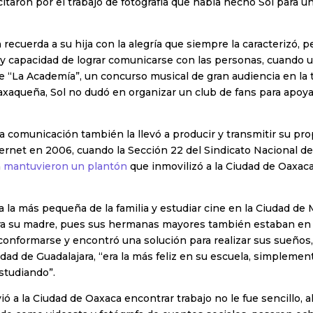
citaron por el trabajo de fotografía que había hecho Sol para u
 recuerda a su hija con la alegría que siempre la caracterizó, 
 y capacidad de lograr comunicarse con las personas, cuando u
e “La Academía”, un concurso musical de gran audiencia en la 
xaqueña, Sol no dudó en organizar un club de fans para apoya
la comunicación también la llevó a producir y transmitir su pr
ternet en 2006, cuando la Sección 22 del Sindicato Nacional d
n
mantuvieron un plantón
que inmovilizó a la Ciudad de Oaxaca
ra la más pequeña de la familia y estudiar cine en la Ciudad de
ra su madre, pues sus hermanas mayores también estaban en l
 conformarse y encontró una solución para realizar sus sueños,
iudad de Guadalajara, “era la más feliz en su escuela, simpleme
studiando”.
ió a la Ciudad de Oaxaca encontrar trabajo no le fue sencillo,