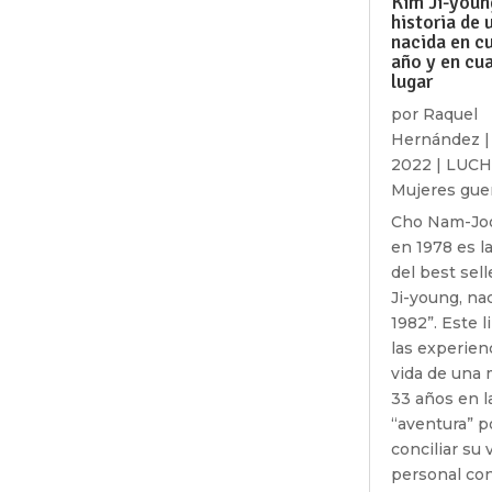
Kim Ji-young
historia de 
nacida en c
año y en cua
lugar
por
Raquel
Hernández
2022
|
LUC
Mujeres gue
Cho Nam-Joo
en 1978 es l
del best sell
Ji-young, na
1982”. Este l
las experien
vida de una 
33 años en l
“aventura” p
conciliar su 
personal con