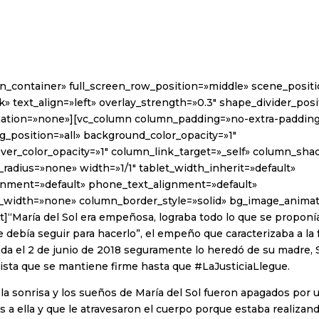
in_container» full_screen_row_position=»middle» scene_posit
k» text_align=»left» overlay_strength=»0.3″ shape_divider_po
ation=»none»][vc_column column_padding=»no-extra-paddin
_position=»all» background_color_opacity=»1″
er_color_opacity=»1″ column_link_target=»_self» column_sh
radius=»none» width=»1/1″ tablet_width_inherit=»default»
ignment=»default» phone_text_alignment=»default»
_width=»none» column_border_style=»solid» bg_image_anima
]“María del Sol era empeñosa, lograba todo lo que se proponía
 debía seguir para hacerlo”, el empeño que caracterizaba a la 
da el 2 de junio de 2018 seguramente lo heredó de su madre, 
dista que se mantiene firme hasta que #LaJusticiaLlegue.
la sonrisa y los sueños de María del Sol fueron apagados por 
as a ella y que le atravesaron el cuerpo porque estaba realizan