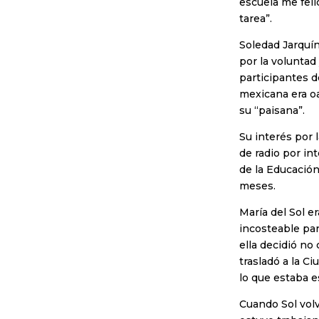
escuela me feli
tarea”.
Soledad Jarquín
por la voluntad
participantes d
mexicana era oa
su “paisana”.
Su interés por 
de radio por in
de la Educació
meses.
María del Sol e
incosteable pa
ella decidió no
trasladó a la C
lo que estaba e
Cuando Sol volv