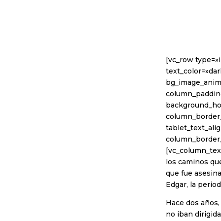
[vc_row type=»
text_color=»dar
bg_image_anim
column_padding
background_hov
column_border_
tablet_text_al
column_border
[vc_column_text
los caminos que
que fue asesina
Edgar, la perio
Hace dos años, 
no iban dirigid