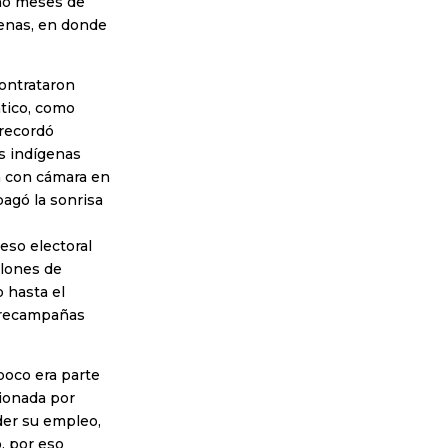
cho meses de
genas, en donde
contrataron
ático, como
 recordó
as indígenas
a con cámara en
agó la sonrisa
eso electoral
llones de
o hasta el
precampañas
poco era parte
cionada por
er su empleo,
, por eso