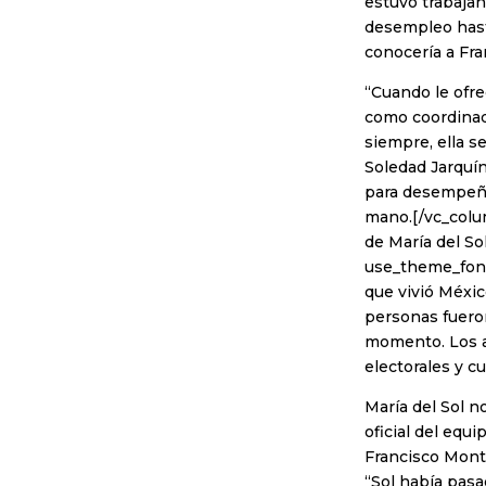
estuvo trabaja
desempleo hast
conocería a Fra
“Cuando le ofre
como coordinad
siempre, ella s
Soledad Jarquín
para desempeñar
mano.[/vc_colum
de María del So
use_theme_font
que vivió Méxic
personas fuero
momento. Los a
electorales y c
María del Sol n
oficial del eq
Francisco Mont
“Sol había pasa