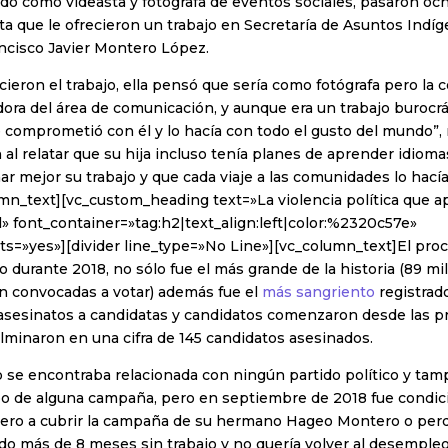
ndo como videasta y fotógrafa de eventos sociales, pasaron o
a que le ofrecieron un trabajo en Secretaría de Asuntos Indí
ncisco Javier Montero López.
cieron el trabajo, ella pensó que sería como fotógrafa pero la 
ora del área de comunicación, y aunque era un trabajo burocr
e comprometió con él y lo hacía con todo el gusto del mundo”,
 al relatar que su hija incluso tenía planes de aprender idiom
 mejor su trabajo y que cada viaje a las comunidades lo hací
n_text][vc_custom_heading text=»La violencia política que ap
l» font_container=»tag:h2|text_align:left|color:%2320c57e»
s=»yes»][divider line_type=»No Line»][vc_column_text]El proc
o durante 2018, no sólo fue el más grande de la historia (89 mi
n convocadas a votar) además fue el
más sangriento
registrad
sesinatos a candidatas y candidatos comenzaron desde las 
ulminaron en una cifra de 145 candidatos asesinados.
o se encontraba relacionada con ningún partido político y tam
uipo de alguna campaña, pero en septiembre de 2018 fue condi
ero a cubrir la campaña de su hermano Hageo Montero o perd
do más de 8 meses sin trabajo y no quería volver al desempleo