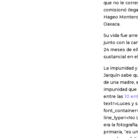
que no le corre
comisionó ileg
Hageo Montero 
Oaxaca.
Su vida fue arr
junto con la ca
24 meses de ell
sustancial en el
La impunidad y 
Jarquín sabe qu
de una madre, e
impunidad que e
entre las
10 en
text=»Luces y s
font_container=
line_type=»No 
era la fotografí
primaria, “es u