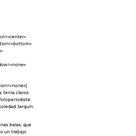
ion=»center»
sition=»bottom»
g»
adow=»none»
tion=»none»]
, tenía claros
fotoperiodista
Soledad Jarquín
unas balas, que
do un trabajo