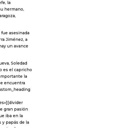
fe, la
 su hermano,
aragoza,
, fue asesinada
rra Jiménez, a
 hay un avance
nueva, Soledad
o es el capricho
importante la
se encuentra
custom_heading
s»][divider
e gran pasión
ue iba en la
 y papás de la