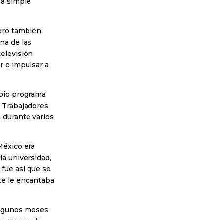
na simple
pero también
na de las
televisión
r e impulsar a
opio programa
e Trabajadores
 durante varios
 México era
a universidad,
 fue así que se
nte le encantaba
 algunos meses