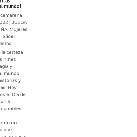
ritas
al mundo!
acamarena
|
2022
|
JUEGA
IÑA
,
Mujeres
s
,
Slider
vismo
la certeza
s niñes
agia y
al mundo
istorias y
das. Hoy
os el Día de
con 5
increíbles
eron un
lo que
 aman hacer.