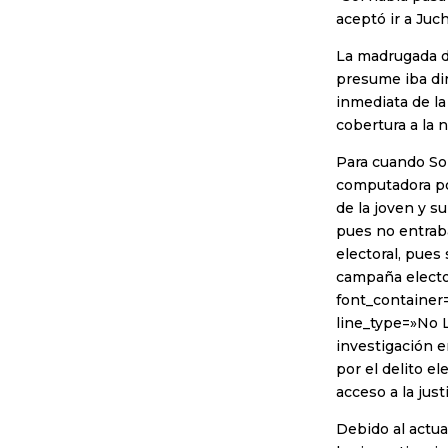
aceptó ir a Juch
La madrugada de
presume iba dir
inmediata de la
cobertura a la n
Para cuando Sol
computadora por
de la joven y su
pues no entraba
electoral, pues 
campaña electo
font_container=
line_type=»No 
investigación e
por el delito e
acceso a la justi
Debido al actua