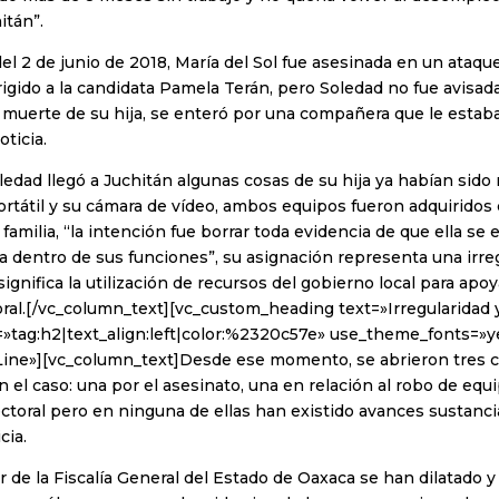
itán”.
l 2 de junio de 2018, María del Sol fue asesinada en un ataqu
igido a la candidata Pamela Terán, pero Soledad no fue avisa
 muerte de su hija, se enteró por una compañera que le estab
oticia.
edad llegó a Juchitán algunas cosas de su hija ya habían sido 
tátil y su cámara de vídeo, ambos equipos fueron adquiridos 
 familia, “la intención fue borrar toda evidencia de que ella se
 dentro de sus funciones”, su asignación representa una irre
significa la utilización de recursos del gobierno local para apo
ral.[/vc_column_text][vc_custom_heading text=»Irregularidad 
»tag:h2|text_align:left|color:%2320c57e» use_theme_fonts=»ye
Line»][vc_column_text]Desde ese momento, se abrieron tres 
n el caso: una por el asesinato, una en relación al robo de eq
lectoral pero en ninguna de ellas han existido avances sustanci
cia.
r de la Fiscalía General del Estado de Oaxaca se han dilatado 