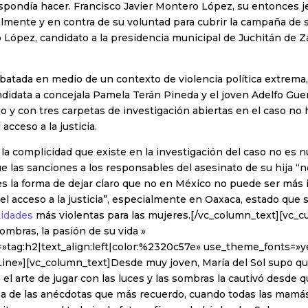
spondía hacer. Francisco Javier Montero López, su entonces je
almente y en contra de su voluntad para cubrir la campaña de
López, candidato a la presidencia municipal de Juchitán de Z
ebatada en medio de un contexto de violencia política extrema
ndidata a concejala Pamela Terán Pineda y el joven Adelfo Gue
o y con tres carpetas de investigación abiertas en el caso no
 acceso a la justicia.
la complicidad que existe en la investigación del caso no es 
e las sanciones a los responsables del asesinato de su hija “n
s la forma de dejar claro que no en México no puede ser más 
l acceso a la justicia”, especialmente en Oaxaca, estado que 
tidades
más violentas para las mujeres.[/vc_column_text][vc_
ombras, la pasión de su vida »
»tag:h2|text_align:left|color:%2320c57e» use_theme_fonts=»ye
Line»][vc_column_text]Desde muy joven, María del Sol supo qu
a, el arte de jugar con las luces y las sombras la cautivó desde q
na de las anécdotas que más recuerdo, cuando todas las mamás