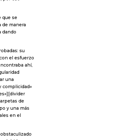
e que se
da de manera
a dando
robadas: su
con el esfuerzo
 encontraba ahí,
gularidad
yar una
y complicidad»
s»][divider
carpetas de
uipo y una más
ales en el
y obstaculizado