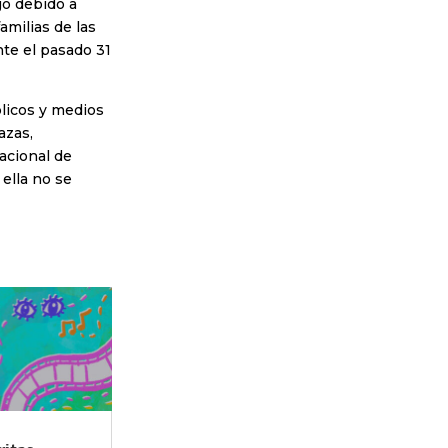
go debido a
amilias de las
nte el pasado 31
blicos y medios
azas,
acional de
ella no se