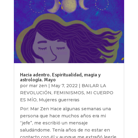
Hacia adentro. Espiritualidad, magia y
astrología. Mayo
por
mar zen
|
May 7, 2022
|
BAILAR LA
REVOLUCIÓN
,
FEMINISMOS
,
MI CUERPO
ES MÍO
,
Mujeres guerreras
Por: Mar Zen Hace algunas semanas una
persona que hace muchos años era mi
“jefe”, me escribió un mensaje
saludándome. Tenía años de no estar en
contacto con él y aunque me extrañó leerle,