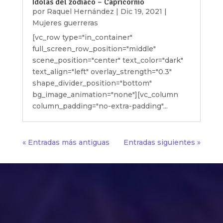
Ídolas del zodiaco – Capricornio
por
Raquel Hernández
|
Dic 19, 2021
|
Mujeres guerreras
[vc_row type="in_container"
full_screen_row_position="middle"
scene_position="center" text_color="dark"
text_align="left" overlay_strength="0.3"
shape_divider_position="bottom"
bg_image_animation="none"][vc_column
column_padding="no-extra-padding"...
« Entradas más antiguas
Entradas siguientes »