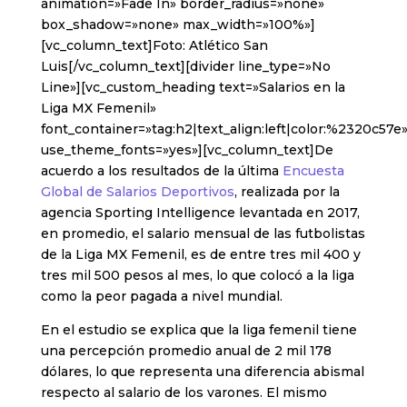
animation=»Fade In» border_radius=»none»
box_shadow=»none» max_width=»100%»]
[vc_column_text]Foto: Atlético San
Luis[/vc_column_text][divider line_type=»No
Line»][vc_custom_heading text=»Salarios en la
Liga MX Femenil»
font_container=»tag:h2|text_align:left|color:%2320c57e
use_theme_fonts=»yes»][vc_column_text]De
acuerdo a los resultados de la última
Encuesta
Global de Salarios Deportivos
, realizada por la
agencia Sporting Intelligence levantada en 2017,
en promedio, el salario mensual de las futbolistas
de la Liga MX Femenil, es de entre tres mil 400 y
tres mil 500 pesos al mes, lo que colocó a la liga
como la peor pagada a nivel mundial.
En el estudio se explica que la liga femenil tiene
una percepción promedio anual de 2 mil 178
dólares, lo que representa una diferencia abismal
respecto al salario de los varones. El mismo