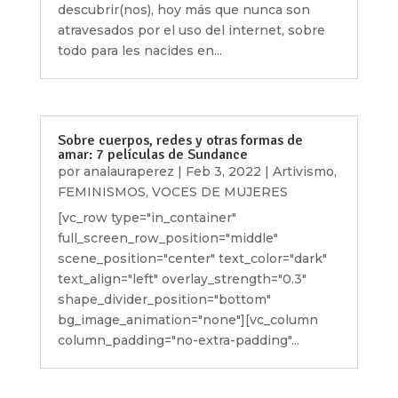
descubrir(nos), hoy más que nunca son
atravesados por el uso del internet, sobre
todo para les nacides en...
Sobre cuerpos, redes y otras formas de
amar: 7 películas de Sundance
por
analauraperez
|
Feb 3, 2022
|
Artivismo
,
FEMINISMOS
,
VOCES DE MUJERES
[vc_row type="in_container"
full_screen_row_position="middle"
scene_position="center" text_color="dark"
text_align="left" overlay_strength="0.3"
shape_divider_position="bottom"
bg_image_animation="none"][vc_column
column_padding="no-extra-padding"...