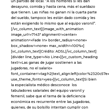
un partido de local. “A los hombres sí les dan
desayuno, comida y hasta cena, más el sueldazo
que tienen. Las niñas no ganan ni la cuarta parte
del sueldo, tampoco les están dado comida y les
están exigiendo lo mismo que al equipo varonil”.
[/vc_column_text][image_with_animation
image_url=»7143″ alignment=»center»
animation=»Fade In» border_radius=»none»
box_shadow=»none» max_width=»100%»]
[vc_column_text]Crédito: ADSL[/vc_column_text]
[divider line_type=»No Line»][vc_custom_heading
text=»Las ganas de jugar sostienen a las
jugadoras, no el salario»
font_container=»tag:h2|text_align:left|color:%2320c57e
use_theme_fonts=»yes»][vc_column_text]Si bien
la especialista médico desconoce los
tabuladores salariales del equipo varonil y
femenil, sabe que el tema de la deficiencia
económica es recurrente entre las jugadoras,
quienes, de su bolsillo intentan cumplir con