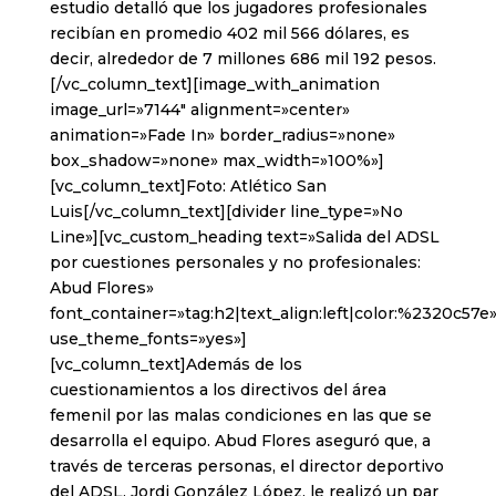
estudio detalló que los jugadores profesionales
recibían en promedio 402 mil 566 dólares, es
decir, alrededor de 7 millones 686 mil 192 pesos.
[/vc_column_text][image_with_animation
image_url=»7144″ alignment=»center»
animation=»Fade In» border_radius=»none»
box_shadow=»none» max_width=»100%»]
[vc_column_text]Foto: Atlético San
Luis[/vc_column_text][divider line_type=»No
Line»][vc_custom_heading text=»Salida del ADSL
por cuestiones personales y no profesionales:
Abud Flores»
font_container=»tag:h2|text_align:left|color:%2320c57e
use_theme_fonts=»yes»]
[vc_column_text]Además de los
cuestionamientos a los directivos del área
femenil por las malas condiciones en las que se
desarrolla el equipo. Abud Flores aseguró que, a
través de terceras personas, el director deportivo
del ADSL, Jordi González López, le realizó un par