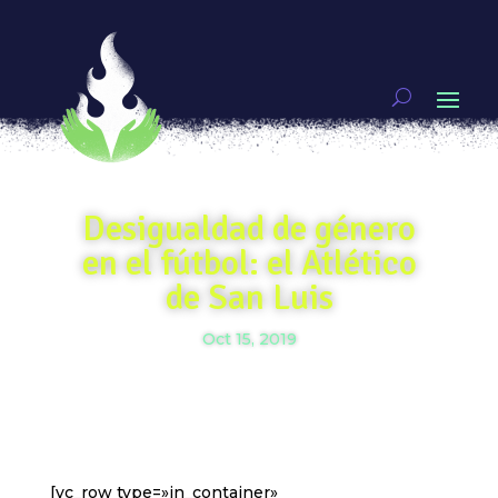
Desigualdad de género
en el fútbol: el Atlético
de San Luis
Oct 15, 2019
[vc_row type=»in_container»