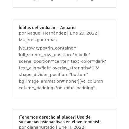
Ídolas del zodiaco – Acuario
por
Raquel Hernández
|
Ene 29, 2022
|
Mujeres guerreras
[vc_row type="in_container"
full_screen_row_position="middle"
scene_position="center" text_color="dark"
text_align="left" overlay_strength="0.3"
shape_divider_position="bottom"
bg_image_animation="none"][vc_column
column_padding="no-extra-padding"...
¡Tenemos derecho al placer! Uso de
sustancias psicoactivas en clave feminista
por
dianahurtado
|
Ene 11, 2022
|