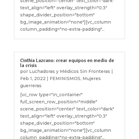
scene_position="center" text_color="dark"
text_align="left" overlay_strength="0.3"
shape_divider_position="bottom"
bg_image_animation="none"][vc_column
column_padding="no-extra-padding"...
Cinthia Lazcano: crear equipos en medio de
la crisis
por
Luchadoras y Médicos Sin Fronteras
|
Feb 1, 2022
|
FEMINISMOS
,
Mujeres
guerreras
[vc_row type="in_container"
full_screen_row_position="middle"
scene_position="center" text_color="dark"
text_align="left" overlay_strength="0.3"
shape_divider_position="bottom"
bg_image_animation="none"][vc_column
column_padding="no-extra-padding"...