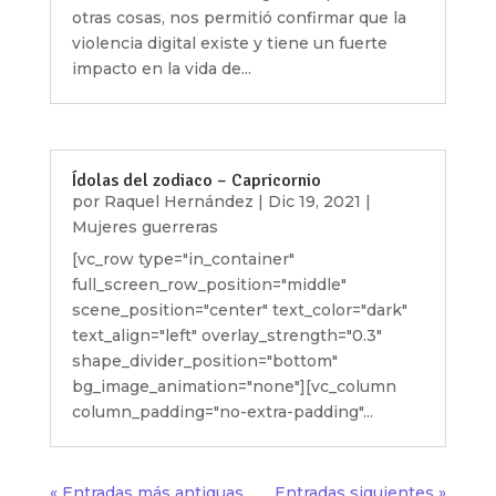
otras cosas, nos permitió confirmar que la
violencia digital existe y tiene un fuerte
impacto en la vida de...
Ídolas del zodiaco – Capricornio
por
Raquel Hernández
|
Dic 19, 2021
|
Mujeres guerreras
[vc_row type="in_container"
full_screen_row_position="middle"
scene_position="center" text_color="dark"
text_align="left" overlay_strength="0.3"
shape_divider_position="bottom"
bg_image_animation="none"][vc_column
column_padding="no-extra-padding"...
« Entradas más antiguas
Entradas siguientes »