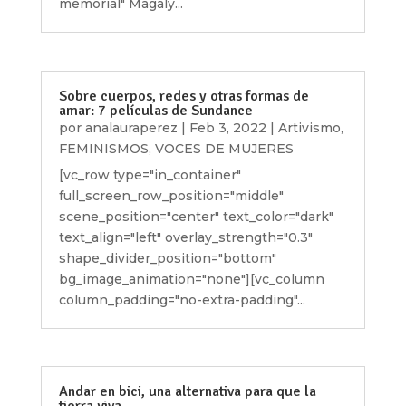
memorial" Magaly...
Sobre cuerpos, redes y otras formas de
amar: 7 películas de Sundance
por
analauraperez
|
Feb 3, 2022
|
Artivismo
,
FEMINISMOS
,
VOCES DE MUJERES
[vc_row type="in_container"
full_screen_row_position="middle"
scene_position="center" text_color="dark"
text_align="left" overlay_strength="0.3"
shape_divider_position="bottom"
bg_image_animation="none"][vc_column
column_padding="no-extra-padding"...
Andar en bici, una alternativa para que la
tierra viva