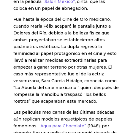
en la película
“Salón México”
, cinta que las
coloca en un papel de abnegación.
Fue hasta la época del Cine de Oro mexicano,
cuando María Félix acaparó la pantalla junto a
Dolores del Río, debido a la belleza física que
ambas proyectaban se establecieron altos
parámetros estéticos. La dupla regresó la
feminidad al papel protagónico en el cine y ésto
llevó a realizar medidas extraordinarias para
empezar a ganar terreno por otras mujeres. El
caso más representativo fue el de la actriz
veracruzana, Sara García Hidalgo, conocida como
“La Abuela del cine mexicano ” quien después de
romperse la mandíbula traspasó “los bellos
rostros” que acaparaban este mercado.
Las películas mexicanas de las últimas décadas
aún replican modelos arquetípicos de papeles
femeninos.
“Agua para Chocolate”
(1948), por
ejemplo, fue una película que rompió récords de