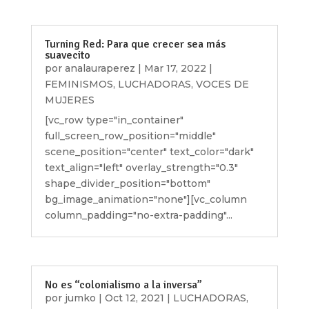
Turning Red: Para que crecer sea más
suavecito
por
analauraperez
|
Mar 17, 2022
|
FEMINISMOS
,
LUCHADORAS
,
VOCES DE
MUJERES
[vc_row type="in_container"
full_screen_row_position="middle"
scene_position="center" text_color="dark"
text_align="left" overlay_strength="0.3"
shape_divider_position="bottom"
bg_image_animation="none"][vc_column
column_padding="no-extra-padding"...
No es “colonialismo a la inversa”
por
jumko
|
Oct 12, 2021
|
LUCHADORAS
,