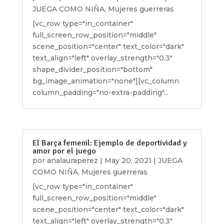
JUEGA COMO NIÑA
,
Mujeres guerreras
[vc_row type="in_container"
full_screen_row_position="middle"
scene_position="center" text_color="dark"
text_align="left" overlay_strength="0.3"
shape_divider_position="bottom"
bg_image_animation="none"][vc_column
column_padding="no-extra-padding"...
El Barça femenil: Ejemplo de deportividad y
amor por el juego
por
analauraperez
|
May 20, 2021
|
JUEGA
COMO NIÑA
,
Mujeres guerreras
[vc_row type="in_container"
full_screen_row_position="middle"
scene_position="center" text_color="dark"
text_align="left" overlay_strength="0.3"