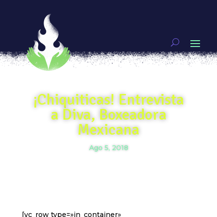
¡Chiquiticas! Entrevista
a Diva, Boxeadora
Mexicana
Ago 5, 2018
[vc_row type=»in_container»