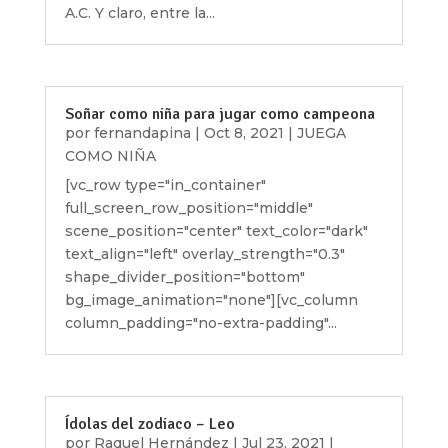
A.C. Y claro, entre la...
Soñar como niña para jugar como campeona
por
fernandapina
|
Oct 8, 2021
|
JUEGA
COMO NIÑA
[vc_row type="in_container"
full_screen_row_position="middle"
scene_position="center" text_color="dark"
text_align="left" overlay_strength="0.3"
shape_divider_position="bottom"
bg_image_animation="none"][vc_column
column_padding="no-extra-padding"...
Ídolas del zodiaco – Leo
por
Raquel Hernández
|
Jul 23, 2021
|