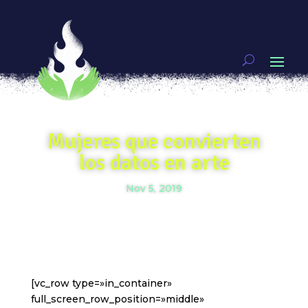
Mujeres que convierten
los datos en arte
Nov 5, 2019
[vc_row type=»in_container»
full_screen_row_position=»middle»