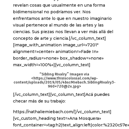
revelan cosas que usualmente en una forma
bidimensional no podríamos ver. Nos
enfrentamos ante lo que en nuestro imaginario
visual pertenece al mundo de las artes y las
ciencias. Sus piezas nos llevan a ver más allá del
concepto de arte y ciencia.[/vc_column_text]
[image_with_animation image_url=»7201″
alignment=»center» animation=»Fade In»
border_radius=»none» box_shadow=»none»
max_width=»100%»][vc_column_text]
“Sibling Rivalry” Imagen via
<
https://www.thisiscolossal.com/wp-
content/uploads/2019/05/4bscMiebach.SiblingRivalry3-
960×720@2x.jpg
>
[/vc_column_text][vc_column_text]Acá puedes
checar más de su trabajo:
https://nathaliemiebach.com/[/vc_column_text]
[vc_custom_heading text=»Ana Mosquera»
font_container=»tag:h2|text_align:left|color:%2320c57e