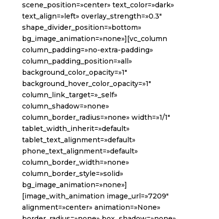
scene_position=»center» text_color=»dark»
text_align=»left» overlay_strength=»0.3″
shape_divider_position=»bottom»
bg_image_animation=»none»][vc_column
column_padding=»no-extra-padding»
column_padding_position=»all»
background_color_opacity=»1″
background_hover_color_opacity=»1″
column_link_target=»_self»
column_shadow=»none»
column_border_radius=»none» width=»1/1″
tablet_width_inherit=»default»
tablet_text_alignment=»default»
phone_text_alignment=»default»
column_border_width=»none»
column_border_style=»solid»
bg_image_animation=»none»]
[image_with_animation image_url=»7209″
alignment=»center» animation=»None»
border_radius=»none» box_shadow=»none»