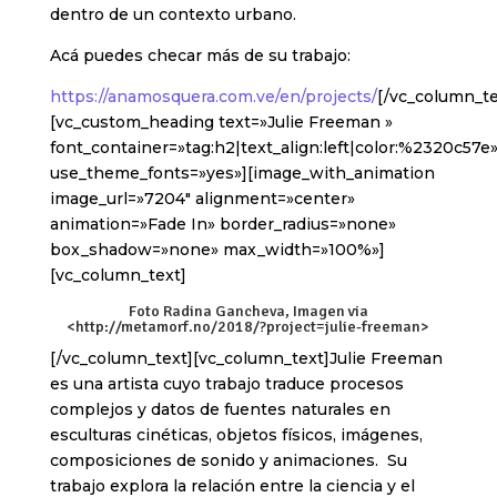
dentro de un contexto urbano.
Acá puedes checar más de su trabajo:
https://anamosquera.com.ve/en/projects/
[/vc_column_te
[vc_custom_heading text=»Julie Freeman »
font_container=»tag:h2|text_align:left|color:%2320c57e
use_theme_fonts=»yes»][image_with_animation
image_url=»7204″ alignment=»center»
animation=»Fade In» border_radius=»none»
box_shadow=»none» max_width=»100%»]
[vc_column_text]
Foto Radina Gancheva, Imagen via
<
http://metamorf.no/2018/?project=julie-freeman
>
[/vc_column_text][vc_column_text]Julie Freeman
es una artista cuyo trabajo traduce procesos
complejos y datos de fuentes naturales en
esculturas cinéticas, objetos físicos, imágenes,
composiciones de sonido y animaciones. Su
trabajo explora la relación entre la ciencia y el