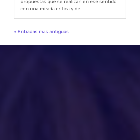
propuestas que se realizan en ese sentido
con una mirada crítica y de...
« Entradas más antiguas