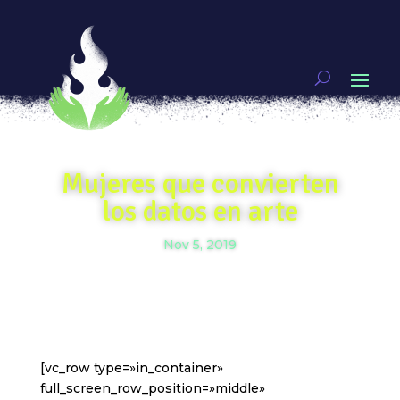
Mujeres que convierten
los datos en arte
Nov 5, 2019
[vc_row type=»in_container»
full_screen_row_position=»middle»