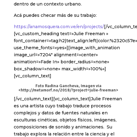
dentro de un contexto urbano.
Acá puedes checar más de su trabajo:
https://anamosquera.com.ve/en/projects/
[/vc_column_te
[vc_custom_heading text=»Julie Freeman »
font_container=»tag:h2|text_align:left|color:%2320c57e
use_theme_fonts=»yes»][image_with_animation
image_url=»7204″ alignment=»center»
animation=»Fade In» border_radius=»none»
box_shadow=»none» max_width=»100%»]
[vc_column_text]
Foto Radina Gancheva, Imagen via
<
http://metamorf.no/2018/?project=julie-freeman
>
[/vc_column_text][vc_column_text]Julie Freeman
es una artista cuyo trabajo traduce procesos
complejos y datos de fuentes naturales en
esculturas cinéticas, objetos físicos, imágenes,
composiciones de sonido y animaciones. Su
trabajo explora la relación entre la ciencia y el