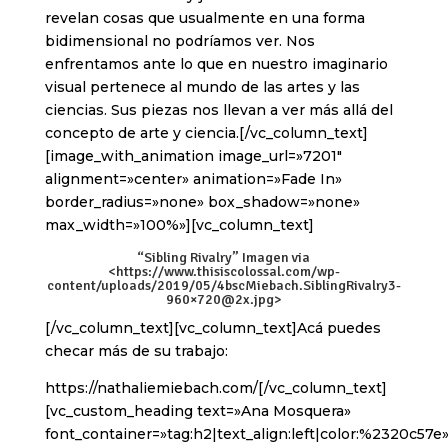
revelan cosas que usualmente en una forma
bidimensional no podríamos ver. Nos
enfrentamos ante lo que en nuestro imaginario
visual pertenece al mundo de las artes y las
ciencias. Sus piezas nos llevan a ver más allá del
concepto de arte y ciencia.[/vc_column_text]
[image_with_animation image_url=»7201″
alignment=»center» animation=»Fade In»
border_radius=»none» box_shadow=»none»
max_width=»100%»][vc_column_text]
“Sibling Rivalry” Imagen via
<
https://www.thisiscolossal.com/wp-
content/uploads/2019/05/4bscMiebach.SiblingRivalry3-
960×720@2x.jpg
>
[/vc_column_text][vc_column_text]Acá puedes
checar más de su trabajo:
https://nathaliemiebach.com/[/vc_column_text]
[vc_custom_heading text=»Ana Mosquera»
font_container=»tag:h2|text_align:left|color:%2320c57e