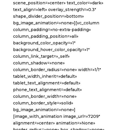
scene_position=»center» text_color=»dark»
text_align=»left» overlay_strength=»0.3″
shape_divider_position=»bottom»
bg_image_animation=»none»][vc_column
column_padding=»no-extra-padding»
column_padding_position=»all»
background_color_opacity=»1″
background_hover_color_opacity=»1″
column_link_target=»_self»
column_shadow=»none»
column_border_radius=»none» width=»1/1″
tablet_width_inherit=»default»
tablet_text_alignment=»default»
phone_text_alignment=»default»
column_border_width=»none»
column_border_style=»solid»
bg_image_animation=»none»]
[image_with_animation image_url=»7209″
alignment=»center» animation=»None»
border_radius=»none» box_shadow=»none»