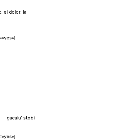
el dolor, la
=»yes»]
gacalu’ stobi
=»yes»]