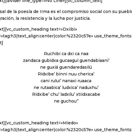
t][divider line_type=»No Line»][vc_column_text]
sal de la poesía de Irma es el compromiso social con su pueblo, 
gración, la resistencia y la lucha por justicia.
xt][vc_custom_heading text=»Dxiibi»
=»tag:h3|text_align:center|color:%2320c57e» use_theme_fonts
t]
Ruchibi ca dxi ca naa
zandaca gubidxa gucaaguí guendabiaani’
ne guxiá guendaredasilú
Ridxibe’ binni nuu cherica’
cani rului’ nanaxi ruaaca
ne rutaabica’ ludxica’ naduxhu’
Ridxibe’ chu’ ladxilu’ xtiidxacabe
ne guchou’’
xt][vc_custom_heading text=»Miedo»
=»tag:h3|text_align:center|color:%2320c57e» use_theme_fonts