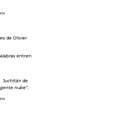
er»
es de Olivier
alabras entren
e Juchitán de
 gente nube”.
er»