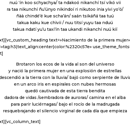
nuú ‘ín koo schyachya/ ta ndakoó nikanchí tsí víkó vii
ra taa nikunchí ñu’únyo nikindoí ri nikutoo inia yivi yo’ó/
ñàà chindé’é kue scha’án/ saán tsikáñá taa tuú
takua kaku kue chìvii / nuu titsí yuyu taa nduú
takua ndatí yu’u taxi’ín taa ukandi nikanchí nuú kíí
xt][vc_custom_heading text=»Nacimiento de la primera mujer»
=»tag:h3|text_align:center|color:%2320c57e» use_theme_fonts
t]
Brotaron los ecos de la vida al son del universo
y nació la primera mujer en una explosión de estrellas
descendió a la tierra con la lluvia/ bajó como serpiente de lluvi
en un arco iris en espirales con nubes hermosas
quedó cautivada de esta tierra bendita
dadora de vidas /sembradora de auroras/ camina en el alba
para parir luciérnagas/ bajo el rocío de la madrugada
resquebrajando el silencio virginal de cada día que empieza
xt][vc_column_text]