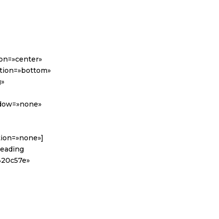
ion=»center»
sition=»bottom»
g»
adow=»none»
tion=»none»]
heading
2320c57e»