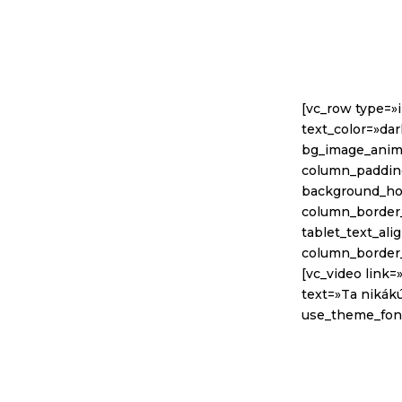
[vc_row type=»
text_color=»dar
bg_image_anim
column_padding
background_hov
column_border_
tablet_text_al
column_border
[vc_video link
text=»Ta nikákú
use_theme_font