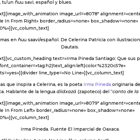
, tu’un ñuu savi, español y blues.
xt][image_with_animation image_url=»8078″ alignment=»cent
de In From Right» border_radius=»none» box_shadow=»none»
0%»][vc_column_text]
oemas en ñuu saavi/español. De Celerina Patricia con ilustracion
Dautais.
xt][vc_custom_heading text=»Irma Pineda Santiago: Que sus p
font_container=»tag:h2|text_align:left|color:%2320c57e»
s=»yes»][divider line_type=»No Line»][vc_column_text]
as que inspira a Celerina, es la poeta
Irma Pineda
originaria d
ca. Hablante de la lengua
diidxazá
(zapoteco) del “
canto de la
xt][image_with_animation image_url=»8079″ alignment=»cent
e In From Left» border_radius=»none» box_shadow=»none»
0%»][vc_column_text]
Irma Pineda. Fuente El Imparcial de Oaxaca.