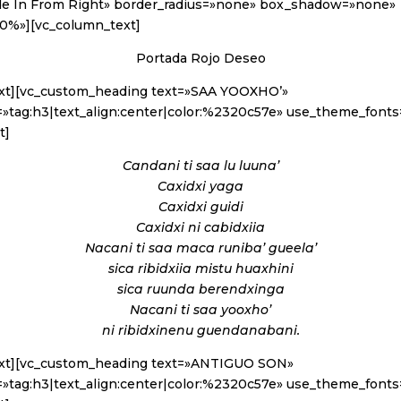
de In From Right» border_radius=»none» box_shadow=»none»
0%»][vc_column_text]
Portada Rojo Deseo
ext][vc_custom_heading text=»SAA YOOXHO’»
=»tag:h3|text_align:center|color:%2320c57e» use_theme_fonts
t]
Candani ti saa lu luuna’
Caxidxi yaga
Caxidxi guidi
Caxidxi ni cabidxiia
Nacani ti saa maca runiba’ gueela’
sica ribidxiia mistu huaxhini
sica ruunda berendxinga
Nacani ti saa yooxho’
ni ribidxinenu guendanabani.
ext][vc_custom_heading text=»ANTIGUO SON»
=»tag:h3|text_align:center|color:%2320c57e» use_theme_fonts