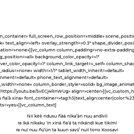
in_container» full_screen_row_position=»middle» scene_posit
k» text_align=»left» overlay_strength=»0.3″ shape_divider_po
ation=»none»][vc_column column_padding=»no-extra-paddin
_position=»all» background_color_opacity=»1″
er_color_opacity=»1″ column_link_target=»_self» column_sh
radius=»none» width=»1/1″ tablet_width_inherit=»default»
ignment=»default» phone_text_alignment=»default»
_width=»none» column_border_style=»solid» bg_image_anima
=»https://youtu.be/5vECj4RnWUg» align=»center»][vc_custom_
 ña’à xina» font_container=»tag:h3|text_align:center|color:%
s=»yes»][vc_column_text]
Nii kèè ndusu ñàà nika’án nuu andìvìì
ra iká nikaku ‘ín xiná ña’á ta nikándí kue tikímí
ra nuí nuu ñú’ún ta kuun savi/ nuií tono Koosavi