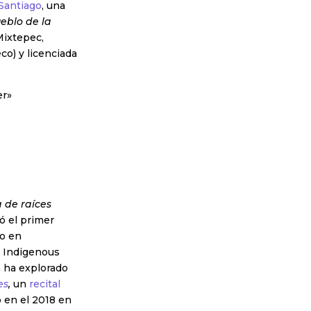
Santiago
, una
eblo de la
Mixtepec,
co) y licenciada
er»
a de raíces
ó el primer
do en
d Indigenous
 ha explorado
es
,
un
recital
o en el 2018 en