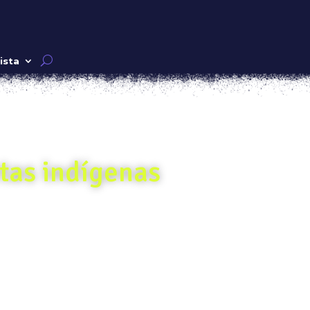
ista
etas indígenas