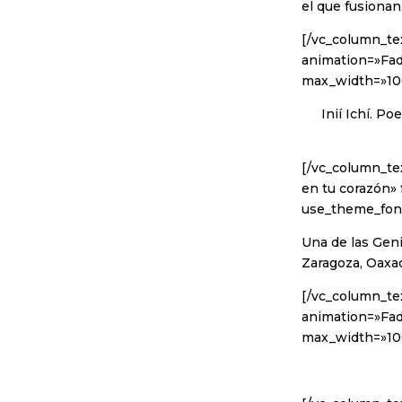
el que fusionan
[/vc_column_te
animation=»Fa
max_width=»10
Inií Ichí. P
[/vc_column_te
en tu corazón» 
use_theme_font
Una de las Geni
Zaragoza, Oaxa
[/vc_column_te
animation=»Fad
max_width=»10