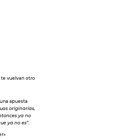
 te vuelvan otro
e una apuesta
uas originarias,
entonces ya no
que ya no es”
.
er»