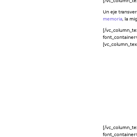
[/vc_column_tex
Un eje transver
memoria
, la mi
[/vc_column_te
font_container
[vc_column_tex
[/vc_column_te
font_container