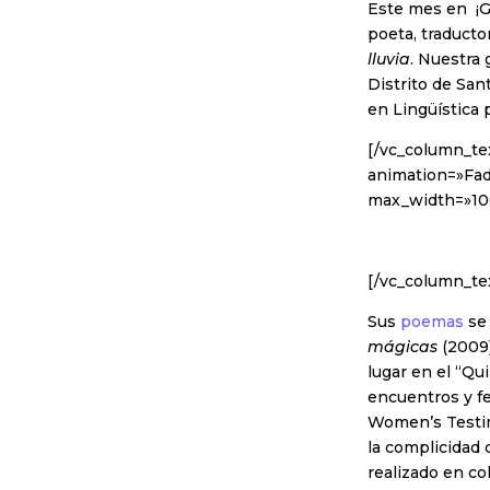
Este mes en ¡G
poeta, traducto
lluvia
. Nuestra
Distrito de San
en Lingüística 
[/vc_column_te
animation=»Fad
max_width=»10
[/vc_column_tex
Sus
poemas
se 
mágicas
(2009)
lugar en el “Qu
encuentros y f
Women’s Testim
la complicidad 
realizado en co