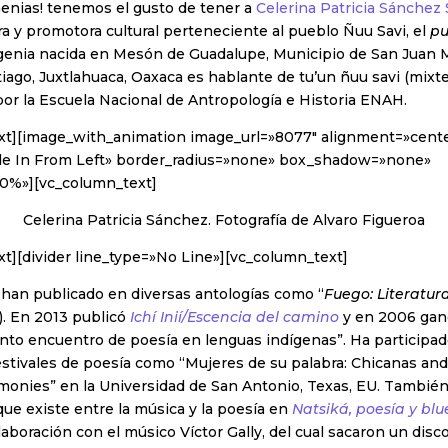
enias! tenemos el gusto de tener a
Celerina Patricia Sánchez 
ra y promotora cultural perteneciente al pueblo Ñuu Savi, el
pu
 genia nacida en Mesón de Guadalupe, Municipio de San Juan 
tiago, Juxtlahuaca, Oaxaca es hablante de tu’un ñuu savi (mixte
por la Escuela Nacional de Antropología e Historia ENAH.
xt][image_with_animation image_url=»8077″ alignment=»cent
e In From Left» border_radius=»none» box_shadow=»none»
0%»][vc_column_text]
Celerina Patricia Sánchez. Fotografía de Alvaro Figueroa
t][divider line_type=»No Line»][vc_column_text]
han publicado en diversas antologías como “
Fuego: Literatur
. En 2013 publicó
Ichí Inií/Escencia del camino
y en 2006 gan
into encuentro de poesía en lenguas indígenas”. Ha participa
estivales de poesía como “Mujeres de su palabra: Chicanas an
onies” en la Universidad de San Antonio, Texas, EU. También
que existe entre la música y la poesía en
Natsiká, poesía y blu
laboración con el músico Víctor Gally, del cual sacaron un disc