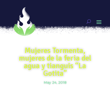
Mujeres Tormenta,
mujeres de la feria del
agua y tianguis “La
Gotita”
May 24, 2018