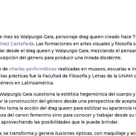
te mes es Walpurgis Gara, personaje drag queen creado hace 7
ínez Castañeda
. Las formaciones en artes visuales y filosofía 
lar desde el drag queen y Walpurgis Gara, mezclando el pensa
oncepción del género para producir una mirada disidente.
e de
charlas performáticas
realizadas en museos, escuelas e in
as prácticas fue la Facultad de Filosofía y Letras de la UNAM 
género en Latinoamérica.
Walpurgis Gara cuestiona la estética hegemónica del cuerpo y
sar la construcción del género desde una perspectiva de acept
No toma la acción del drag queen para estilizar su apariencia 
za del canon femenino sino para conocer y trabajar desde su f
 aprovechando las posibilidades que le puede brindar.
, se transforma y genera ilusiones ópticas, con maquillaje y a