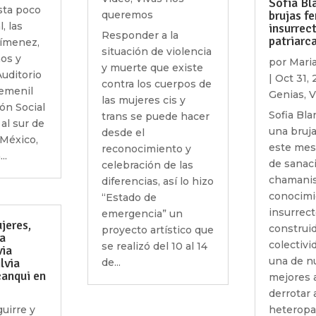
Sofía Bl
sta poco
brujas f
queremos
, las
insurrect
Responder a la
patriarc
ímenez,
situación de violencia
os y
por
Mari
y muerte que existe
Auditorio
|
Oct 31, 
contra los cuerpos de
Femenil
Genias
,
V
las mujeres cis y
ón Social
Sofia Bla
trans se puede hacer
al sur de
una bruja
desde el
 México,
este mes
reconocimiento y
..
de sanac
celebración de las
chamanis
diferencias, así lo hizo
conocimi
“Estado de
insurrec
emergencia” un
jeres,
construi
proyecto artístico que
ta
colectivi
se realizó del 10 al 14
via
una de n
lvia
de...
canqui en
mejores 
derrotar 
guirre y
heteropat