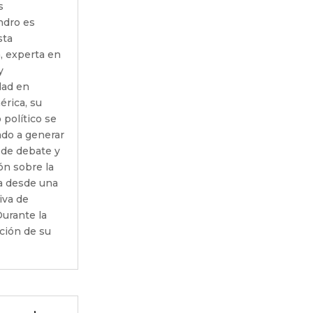
s
ndro es
sta
, experta en
y
dad en
rica, su
 político se
ado a generar
 de debate y
ón sobre la
 desde una
iva de
urante la
ción de su