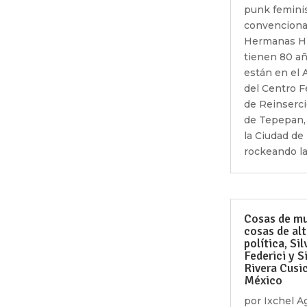
punk femini
convencional
Hermanas H
tienen 80 añ
están en el 
del Centro 
de Reinserci
de Tepepan, 
la Ciudad de
rockeando la.
Cosas de mu
cosas de al
política, Sil
Federici y Si
Rivera Cusi
México
por
Ixchel A