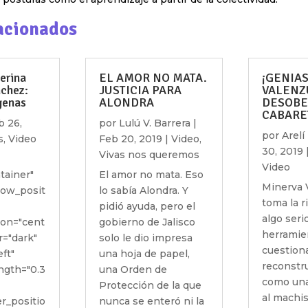
acionados
erina
EL AMOR NO MATA.
¡GENIAS
nchez:
JUSTICIA PARA
VALENZ
genas
ALONDRA
DESOBE
CABARE
b 26,
por
Lulú V. Barrera
|
por
Arel
s
,
Video
Feb 20, 2019
|
Video
,
30, 2019
Vivas nos queremos
Video
tainer"
El amor no mata. Eso
Minerva 
row_posit
lo sabía Alondra. Y
toma la r
pidió ayuda, pero el
algo seri
ion="cent
gobierno de Jalisco
herramie
r="dark"
solo le dio impresa
cuestion
eft"
una hoja de papel,
reconstr
ngth="0.3
una Orden de
como una
Protección de la que
al machi
r_positio
nunca se enteró ni la