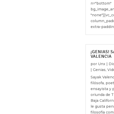
n="bottom"
bg_image_an
"none"][vc_
column_padd
extra-padding
¡GENIAS! 
VALENCIA
por
Unx
|
Dic
|
Genias
,
Vid
Sayak Valenc
filósofa, poet
ensayista y 
oriunda de T
Baja Californi
le gusta pen
filosofía com