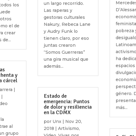
Mercede
un largo recorrido.
todos los
D’Alessa
Las raperas y
puede
economi
gestoras culturales
 otros
feminista
Nakury, Rebeca Lane
omo el de
pobreza 
y Audry Funk lo
ra crear
desigual
tienen claro, por eso
 de...
Latinoamé
juntas crearon
activismo
“Somos Guerreras”
ha dedic
una gira musical que
espacios
además...
as
divulgaci
henta y
economía
a cárcel
perspect
arrera
|
género. D
Estado de
|
presenta
emergencia: Puntos
ideo
de dolor y resiliencia
más...
en la CDMX
la
por
Unx
|
Nov 20,
rae al
2018
|
Artivismo
,
un grupo
Video
,
Vivas nos