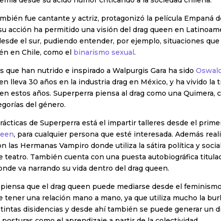
emia desde su ácido humor criticando a la sociedad chilena.
ambién fue cantante y actriz, protagonizó la película Empaná 
 su acción ha permitido una visión del drag queen en Latinoam
esde el sur, pudiendo entender, por ejemplo, situaciones que
én en Chile, como el
binarismo sexual
.
gs que han nutrido e inspirado a Walpurgis Gara ha sido
Oswald
ien lleva 30 años en la industria drag en México, y ha vivido la
en estos años. Superperra piensa al drag como una Quimera, c
tegorías del género.
rácticas de Superperra está el impartir talleres desde el prim
ueen
, para cualquier persona que esté interesada. Además real
 las Hermanas Vampiro donde utiliza la sátira política y social 
e teatro. También cuenta con una puesta autobiográfica titul
donde va narrando su vida dentro del drag queen.
 piensa que el drag queen puede mediarse desde el feminismo
tener una relación mano a mano, ya que utiliza mucho la burla
tintas disidencias y desde ahí también se puede generar un d
posturas como el aprendizaje a partir de la colectividad.