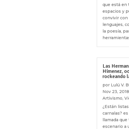
que está en 
espacios y 
convivir con
lenguajes, c
la poesía, pa
herramientas
Las Herman
Hímenez, oc
rockeando l
por
Lulú V. B
Nov 23, 2018
Artivismo
,
V
¿Están listas
carnalas? es 
llamada que t
escenario a 