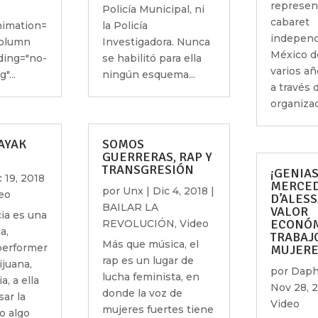
represen
Policía Municipal, ni
cabaret
imation=
la Policía
independ
column
Investigadora. Nunca
México d
ing="no-
se habilitó para ella
varios añ
"...
ningún esquema...
a través 
organizac
SAYAK
SOMOS
GUERRERAS, RAP Y
TRANSGRESIÓN
¡GENIAS
 19, 2018
MERCE
por
Unx
|
Dic 4, 2018
|
eo
D’ALESS
BAILAR LA
VALOR
ia es una
ECONÓM
REVOLUCIÓN
,
Video
a,
TRABAJ
Más que música, el
performer
MUJERE
rap es un lugar de
ijuana,
por
Daph
lucha feminista, en
a, a ella
Nov 28, 
donde la voz de
sar la
Video
mujeres fuertes tiene
o algo