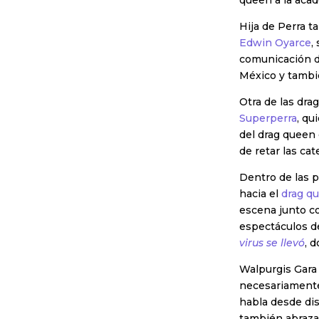
queen a la acad
Hija de Perra t
Edwin Oyarce
,
comunicación d
México y tambi
Otra de las dra
Superperra
, qu
del drag queen 
de retar las ca
Dentro de las p
hacia el
drag q
escena junto con
espectáculos d
virus se llevó
, 
Walpurgis Gara
necesariamente 
habla desde dis
también abraza 