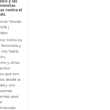
anco y las
eministas
as contra el
ado.
anne Teixido
2018
|
ideo
nco Sixtos es
 feminista y
 nos habla
ión,
mo y otros
entos
tos que son
dos desde la
dad y son
uestras
armas para
al
riarcado.