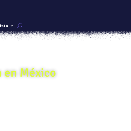
ista
n en México