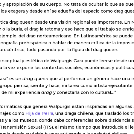
 y apropiación de su cuerpo. No trata de ocultar lo que se pu
 los exagera y desde ahí se adueña del espacio como drag que
ctica drag queen desde una visión regional es importante. En M
r o la burla, el drag la retoma y eso hace que el trabajo se enri
 ejemplo, del drag norteamericano. En Latinoamérica se puede
nografía prehispánica o hablar de manera crítica de la imposic
océntrico, todo pasando por la figura del drag queen.
onceptual y estética de Walpurgis Gara puede leerse desde un
 a la vez expone los contextos sociales, económicos y políticos
ara” es un
drag queen
que al performar un género hace una i
 grupo piensa, siente y hace; mi tarea como artista-ejecutant
o de mi experiencia
drag
y conectarla con lo cultural…”
rformáticas que genera Walpurgis están inspiradas en algunas
onajes como
Hija de Perra
, una draga chilena, que trasladó los 
es y a los museos, donde daba conferencias sobre disidencia s
Transmisión Sexual (ITS), al mismo tiempo que introducía el l