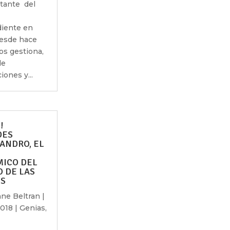
tante del
iente en
esde hace
os gestiona,
de
iones y...
!
DES
ANDRO, EL
ICO DEL
O DE LAS
S
ne Beltran
|
2018
|
Genias
,