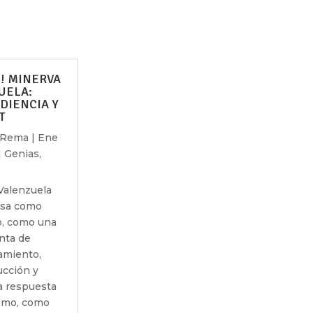
! MINERVA
UELA:
DIENCIA Y
T
í Rema
|
Ene
|
Genias
,
Valenzuela
isa como
o, como una
nta de
amiento,
ucción y
 respuesta
smo, como