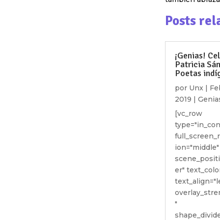
Posts rel
¡Genias! Cel
Patricia Sá
Poetas indí
por
Unx
|
Fe
2019
|
Genia
[vc_row
type="in_con
full_screen_
ion="middle"
scene_posit
er" text_colo
text_align="l
overlay_stre
"
shape_divide