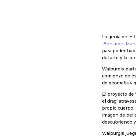
La genia de es
Benjamín Mart
para poder hab
del arte y la c
Walpurgis part
comienzo de ést
de geografía y 
El proyecto de 
el drag, atrave
propio cuerpo. 
imagen de belle
descubriendo y
Walpurgis juega