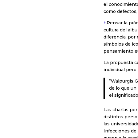
el conocimiento
como defectos,
h
Pensar la prá
cultura del albu
diferencia, por
símbolos de ico
pensamiento eur
La propuesta c
individual pero
“Walpurgis G
de lo que un
el significad
Las charlas pe
distintos pers
las universidad
Infecciones de 