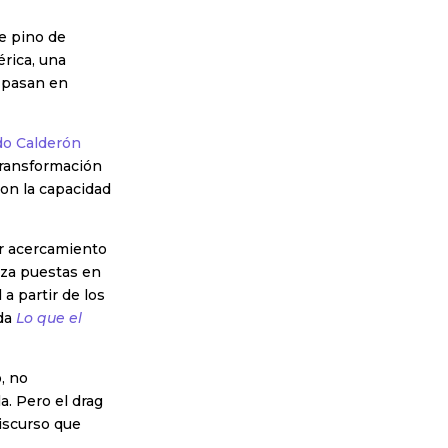
de pino de
érica, una
 pasan en
o Calderón
 transformación
on la capacidad
er acercamiento
iza puestas en
a partir de los
ada
Lo que el
, no
. Pero el drag
iscurso que