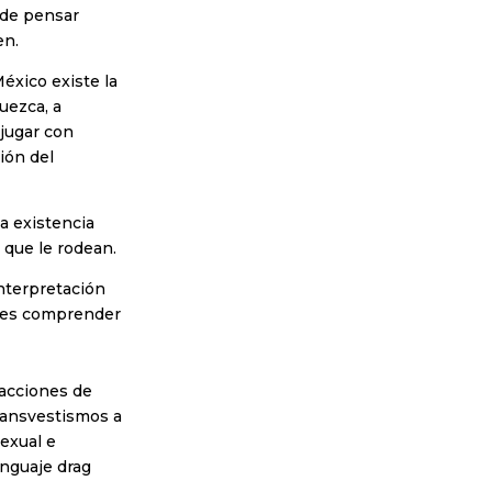
ede pensar
en.
éxico existe la
quezca, a
 jugar con
ión del
a existencia
 que le rodean.
nterpretación
e es comprender
 acciones de
transvestismos a
exual e
enguaje drag