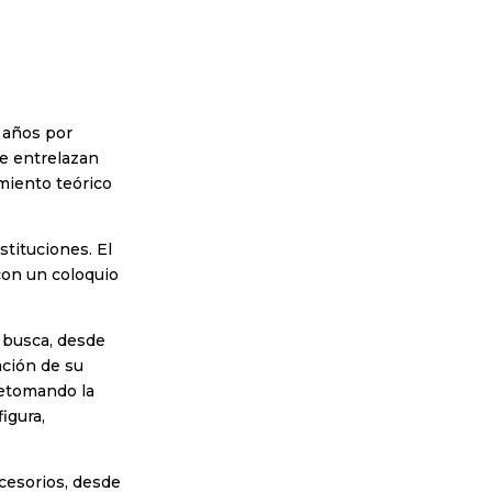
 años por
se entrelazan
miento teórico
stituciones. El
con un coloquio
 busca, desde
ación de su
retomando la
igura,
ccesorios, desde