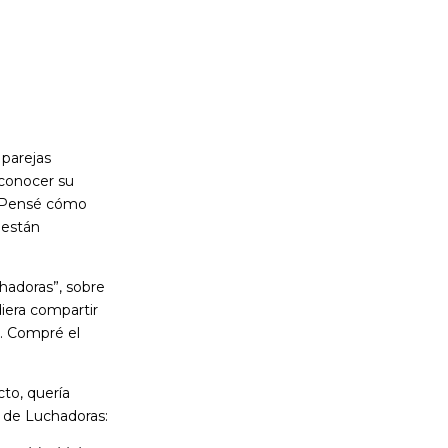
 parejas
 conocer su
a. Pensé cómo
 están
hadoras”, sobre
iera compartir
. Compré el
to, quería
a de Luchadoras: