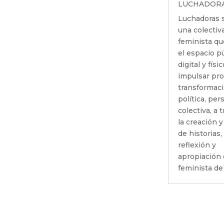
LUCHADOR
Luchadoras
una colectiv
feminista qu
el espacio p
digital y físi
impulsar pr
transformac
política, per
colectiva, a 
la creación y
de historias, 
reflexión y
apropiación c
feminista de l