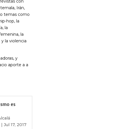
revistas con
temala, Irán,
erto temas como
hip-hop, la
a, la
 femenina, la
y la violencia
adoras, y
cio aporte a a
ismo es
lcalá
|
Jul 17, 2017