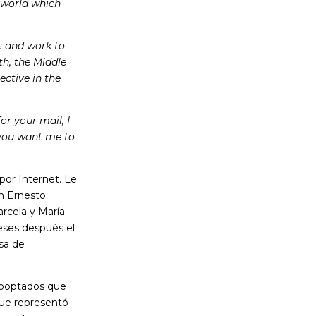
 world which
es and work to
th, the Middle
ctive in the
or your mail, I
 you want me to
por Internet. Le
n Ernesto
rcela y María
eses después el
asa de
cooptados que
ue representó