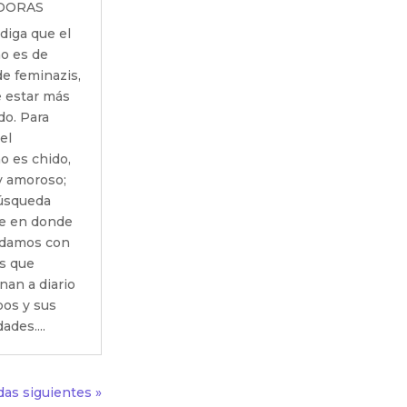
DORAS
diga que el
o es de
e feminazis,
 estar más
do. Para
el
o es chido,
y amoroso;
úsqueda
e en donde
edamos con
s que
nan a diario
pos y sus
ades....
das siguientes »