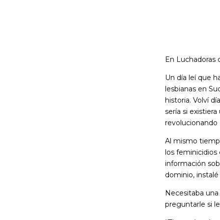
En Luchadoras 
Un día leí que h
lesbianas en Su
historia. Volví 
sería si existie
revolucionando e
Al mismo tiemp
los feminicidios
información sob
dominio, instal
Necesitaba una 
preguntarle si l