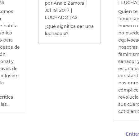
AS
|
LUCHA
por
Anaiz Zamora
|
Jul 19, 2017
|
 somos
Quien te 
LUCHADORAS
a
feminism
e habita
hueva o d
¿Qué significa ser una
úblico
no puede
luchadora?
co para
equivoca
ocesos de
nosotras 
ión
feminism
sonal y
sanador 
través de
es una b
 difusión
constant
la
nos enr
cómplice
rítica
revolucio
as...
sus cuer
cotidianid
Entra