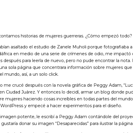
contamos historias de mujeres guerreras. ¿Cómo empezó todo?
abían asaltado el estudio de Zanele Muholi porque fotografiaba a
dáfrica en medio de una serie de crímenes de odio, me impactó
días después para leerla de nuevo, pero no pude encontrar la not
ra una sola página que concentrara información sobre mujeres que
l mundo, así, a un solo click.
o me crucé después con la novela gráfica de Peggy Adam, “Luc
 en Ciudad Juárez. Y entonces lo decidí, armar un blog donde pud
re mujeres haciendo cosas increíbles en todas partes del mundo
é WordPress y empecé a hacer experimentos para el diseño.
imagen potente, le escribí a Peggy Adam contándole del proyec
e gustaría donar su imagen “Desaparecidas” para ilustrar la págin