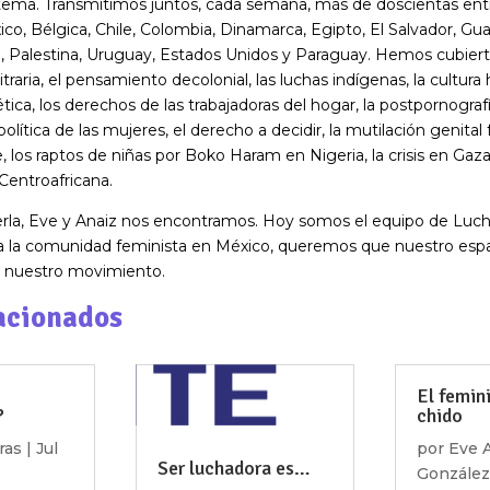
sistema. Transmitimos juntos, cada semana, más de doscientas ent
o, Bélgica, Chile, Colombia, Dinamarca, Egipto, El Salvador, Gua
ua, Palestina, Uruguay, Estados Unidos y Paraguay. Hemos cubi
traria, el pensamiento decolonial, las luchas indígenas, la cultura 
ética, los derechos de las trabajadoras del hogar, la postpornografí
olítica de las mujeres, el derecho a decidir, la mutilación genital
 los raptos de niñas por Boko Haram en Nigeria, la crisis en Gaza 
Centroafricana.
rla, Eve y Anaiz nos encontramos. Hoy somos el equipo de Luch
 la comunidad feminista en México, queremos que nuestro espa
e nuestro movimiento.
acionados
El femin
?
chido
ras
|
Jul
por
Eve A
Ser luchadora es…
González