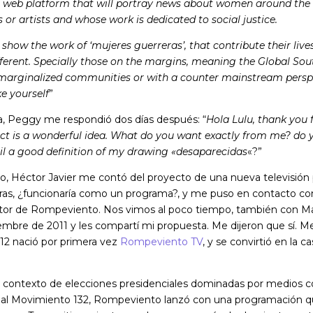
 a web platform that will portray news about women around the
 or artists and whose work is dedicated to social justice.
 show the work of ‘mujeres guerreras’, that contribute their liv
ferent. Specially those on the margins, meaning the Global Sou
 marginalized communities or with a counter mainstream perspe
ke yourself
”
a, Peggy me respondió dos días después: “
Hola Lulu, thank you f
ect is a wonderful idea. What do you want exactly from me? do
l a good definition of my drawing «desaparecidas
«?”
, Héctor Javier me contó del proyecto de una nueva televisión 
ras, ¿funcionaría como un programa?, y me puso en contacto co
tor de Rompeviento. Nos vimos al poco tiempo, también con Ma
iembre de 2011 y les compartí mi propuesta. Me dijeron que sí. M
012 nació por primera vez
Rompeviento TV
, y se convirtió en la c
 contexto de elecciones presidenciales dominadas por medios 
 al Movimiento 132, Rompeviento lanzó con una programación q