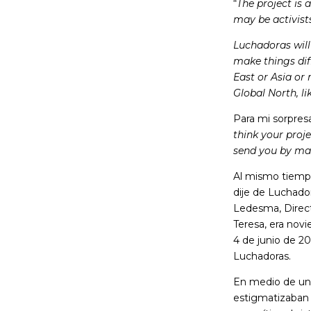
“
The project is
may be activists
Luchadoras will
make things dif
East or Asia or
Global North, li
Para mi sorpres
think your proj
send you by mai
Al mismo tiempo
dije de Luchado
Ledesma, Direc
Teresa, era nov
4 de junio de 2
Luchadoras.
En medio de un
estigmatizaban