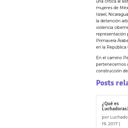
una crítica al 
mujeres de Méxic
Israel, Nicarag
la detención arbi
violencia cibern
representación p
Primavera Árabe,
en la República 
En el camino Pe
pertenecemos a
construcción d
Posts rel
¿Qué es
Luchadoras
por
Luchado
19, 2017
|