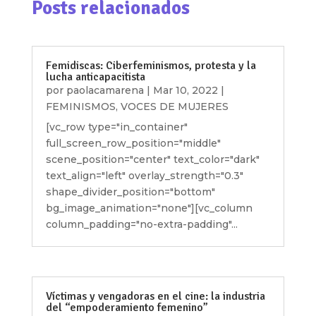
Posts relacionados
Femidiscas: Ciberfeminismos, protesta y la
lucha anticapacitista
por
paolacamarena
|
Mar 10, 2022
|
FEMINISMOS
,
VOCES DE MUJERES
[vc_row type="in_container"
full_screen_row_position="middle"
scene_position="center" text_color="dark"
text_align="left" overlay_strength="0.3"
shape_divider_position="bottom"
bg_image_animation="none"][vc_column
column_padding="no-extra-padding"...
Víctimas y vengadoras en el cine: la industria
del “empoderamiento femenino”