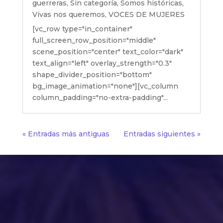
guerreras
,
Sin categoría
,
Somos históricas
,
Vivas nos queremos
,
VOCES DE MUJERES
[vc_row type="in_container"
full_screen_row_position="middle"
scene_position="center" text_color="dark"
text_align="left" overlay_strength="0.3"
shape_divider_position="bottom"
bg_image_animation="none"][vc_column
column_padding="no-extra-padding"...
« Entradas más antiguas
Entradas siguientes »