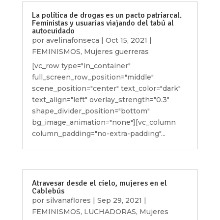
La política de drogas es un pacto patriarcal.
Feministas y usuarias viajando del tabú al
autocuidado
por
avelinafonseca
|
Oct 15, 2021
|
FEMINISMOS
,
Mujeres guerreras
[vc_row type="in_container"
full_screen_row_position="middle"
scene_position="center" text_color="dark"
text_align="left" overlay_strength="0.3"
shape_divider_position="bottom"
bg_image_animation="none"][vc_column
column_padding="no-extra-padding"...
Atravesar desde el cielo, mujeres en el
Cablebús
por
silvanaflores
|
Sep 29, 2021
|
FEMINISMOS
,
LUCHADORAS
,
Mujeres