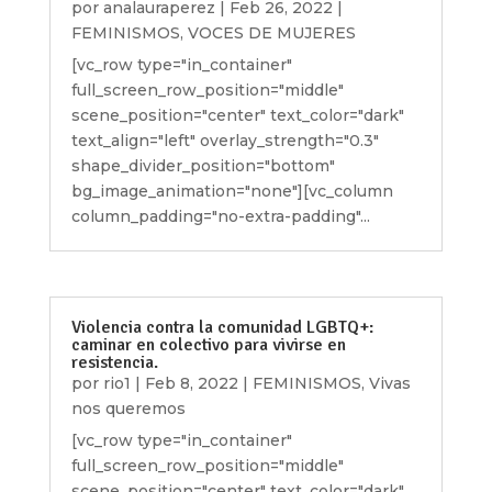
por
analauraperez
|
Feb 26, 2022
|
FEMINISMOS
,
VOCES DE MUJERES
[vc_row type="in_container"
full_screen_row_position="middle"
scene_position="center" text_color="dark"
text_align="left" overlay_strength="0.3"
shape_divider_position="bottom"
bg_image_animation="none"][vc_column
column_padding="no-extra-padding"...
Violencia contra la comunidad LGBTQ+:
caminar en colectivo para vivirse en
resistencia.
por
rio1
|
Feb 8, 2022
|
FEMINISMOS
,
Vivas
nos queremos
[vc_row type="in_container"
full_screen_row_position="middle"
scene_position="center" text_color="dark"