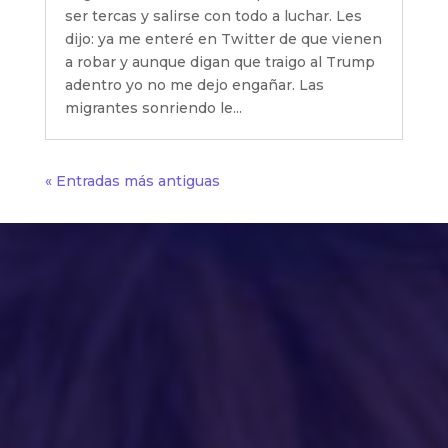
ser tercas y salirse con todo a luchar. Les
dijo: ya me enteré en Twitter de que vienen
a robar y aunque digan que traigo al Trump
adentro yo no me dejo engañar. Las
migrantes sonriendo le...
« Entradas más antiguas