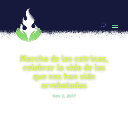
Marcha de las catrinas,
celebrar la vida de las
que nos han sido
arrebatadas
Nov 2, 2017