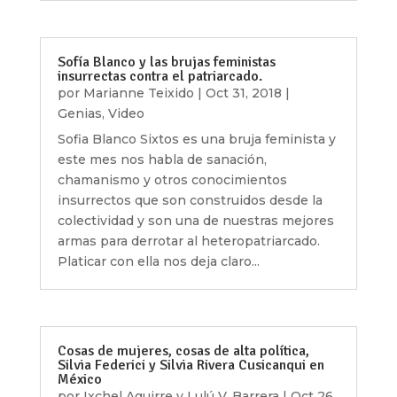
Sofía Blanco y las brujas feministas
insurrectas contra el patriarcado.
por
Marianne Teixido
|
Oct 31, 2018
|
Genias
,
Video
Sofia Blanco Sixtos es una bruja feminista y
este mes nos habla de sanación,
chamanismo y otros conocimientos
insurrectos que son construidos desde la
colectividad y son una de nuestras mejores
armas para derrotar al heteropatriarcado.
Platicar con ella nos deja claro...
Cosas de mujeres, cosas de alta política,
Silvia Federici y Silvia Rivera Cusicanqui en
México
por
Ixchel Aguirre y Lulú V. Barrera
|
Oct 26,