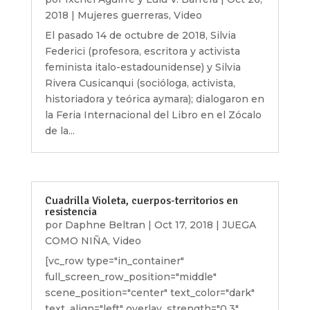
2018
|
Mujeres guerreras
,
Video
El pasado 14 de octubre de 2018, Silvia
Federici (profesora, escritora y activista
feminista italo-estadounidense) y Silvia
Rivera Cusicanqui (socióloga, activista,
historiadora y teórica aymara); dialogaron en
la Feria Internacional del Libro en el Zócalo
de la...
Cuadrilla Violeta, cuerpos-territorios en
resistencia
por
Daphne Beltran
|
Oct 17, 2018
|
JUEGA
COMO NIÑA
,
Video
[vc_row type="in_container"
full_screen_row_position="middle"
scene_position="center" text_color="dark"
text_align="left" overlay_strength="0.3"