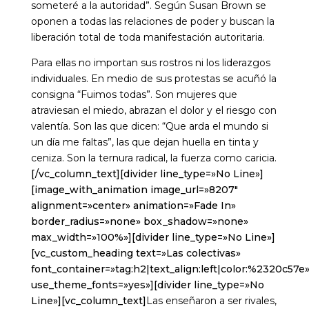
someteré a la autoridad”. Según Susan Brown se
oponen a todas las relaciones de poder y buscan la
liberación total de toda manifestación autoritaria.
Para ellas no importan sus rostros ni los liderazgos
individuales. En medio de sus protestas se acuñó la
consigna “Fuimos todas”. Son mujeres que
atraviesan el miedo, abrazan el dolor y el riesgo con
valentía. Son las que dicen: “Que arda el mundo si
un día me faltas”, las que dejan huella en tinta y
ceniza. Son la ternura radical, la fuerza como caricia.
[/vc_column_text][divider line_type=»No Line»]
[image_with_animation image_url=»8207″
alignment=»center» animation=»Fade In»
border_radius=»none» box_shadow=»none»
max_width=»100%»][divider line_type=»No Line»]
[vc_custom_heading text=»Las colectivas»
font_container=»tag:h2|text_align:left|color:%2320c57e
use_theme_fonts=»yes»][divider line_type=»No
Line»][vc_column_text]
Las enseñaron a ser rivales,