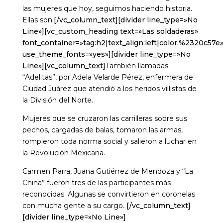
las mujeres que hoy, seguimos haciendo historia.
Ellas son:
[/vc_column_text][divider line_type=»No
Line»][vc_custom_heading text=»Las soldaderas»
font_container=»tag:h2|text_align:left|color:%2320c57e
use_theme_fonts=»yes»][divider line_type=»No
Line»][vc_column_text]
También llamadas
“Adelitas”, por
Adela Velarde Pérez, enfermera de
Ciudad Juárez que atendió a los heridos villistas de
la División del Norte.
Mujeres que se cruzaron las carrilleras sobre sus
pechos, cargadas de balas, tomaron las armas,
rompieron toda norma social y salieron a luchar en
la Revolución Mexicana.
Carmen Parra, Juana Gutiérrez de Mendoza y “La
China” fueron tres de las participantes más
reconocidas. Algunas se convirtieron en coronelas
con mucha gente a su cargo.
[/vc_column_text]
[divider line_type=»No Line»]