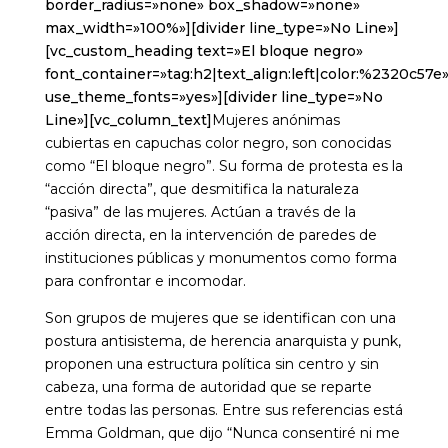
border_radius=»none» box_shadow=»none»
max_width=»100%»][divider line_type=»No Line»]
[vc_custom_heading text=»El bloque negro»
font_container=»tag:h2|text_align:left|color:%2320c57e
use_theme_fonts=»yes»][divider line_type=»No
Line»][vc_column_text]
Mujeres anónimas
cubiertas en capuchas color negro, son conocidas
como “El bloque negro”. Su forma de protesta es la
“acción directa”, que desmitifica la naturaleza
“pasiva” de las mujeres. Actúan a través de la
acción directa, en la intervención de paredes de
instituciones públicas y monumentos como forma
para confrontar e incomodar.
Son grupos de mujeres que se identifican con una
postura antisistema, de herencia anarquista y punk,
proponen una estructura política sin centro y sin
cabeza, una forma de autoridad que se reparte
entre todas las personas. Entre sus referencias está
Emma Goldman, que dijo “Nunca consentiré ni me