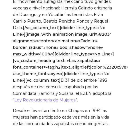
El movimiento sufragista mexicano tuvo grandes
voceras a nivel nacional: Hermila Galindo originaria
de Durango, y en Yucatán las feministas Elvia
Carrillo Puerto, Beatriz Peniche Ponce y Raquel
Dzib.
[/vc_column_text][divider line_type=»No
Line»][image_with_animation image_url=»8203″
alignment=»center» animation=»Fade In»
border_radius=»none» box_shadow=»none»
max_width=»100%»][divider line_type=»No Line»]
[vc_custom_heading text=»Las zapatistas»
font_container=»tag:h2|text_align:left|color:%2320c57e
use_theme_fonts=»yes»][divider line_type=»No
Line»][vc_column_text]
El 31 de diciembre 1993
después de una consulta impulsada por las
Comandata Ramona y Susana, el EZLN adoptó la
“
Ley Revolucionaria de Mujeres
”.
Desde el levantamiento en Chiapas en 1994 las
mujeres han participado cada vez más en la vida
de las comunidades zapatistas como dirigentas,