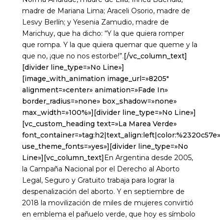
madre de Mariana Lima; Araceli Osorio, madre de
Lesvy Berlín; y Yesenia Zamudio, madre de
Marichuy, que ha dicho: “Y la que quiera romper
que rompa. Y la que quiera quemar que queme y la
que no, ¡que no nos estorbe!”.
[/vc_column_text]
[divider line_type=»No Line»]
[image_with_animation image_url=»8205″
alignment=»center» animation=»Fade In»
border_radius=»none» box_shadow=»none»
max_width=»100%»][divider line_type=»No Line»]
[vc_custom_heading text=»La Marea Verde»
font_container=»tag:h2|text_align:left|color:%2320c57e
use_theme_fonts=»yes»][divider line_type=»No
Line»][vc_column_text]
En Argentina desde 2005,
la Campaña Nacional por el Derecho al Aborto
Legal, Seguro y Gratuito trabaja para lograr la
despenalización del aborto. Y en septiembre de
2018 la movilización de miles de mujeres convirtió
en emblema el pañuelo verde, que hoy es símbolo