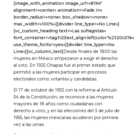
[image_with_animation image_url=»8194″
alignment=»center» animation=»Fade In»
border_radius=»none» box_shadow=»none»
max_width=»100%»][divider line_type=»No Line»]
[vc_custom_heading text=»Las sufragistas»
font_container=»tag:h2|text_align:left|color:%2320c57e
use_theme_fonts=»yes»][divider line_type=»No
Line»][vc_column_text]
Desde finales de 1800 las
mujeres en México empezaron a exigir el derecho
al voto. En 1925 Chiapas fue el primer estado que
permitió a las mujeres participar en procesos
electorales como votantes y candidatas.
El 17 de octubre de 1953 con la reforma al Artículo
34 de la Constitución, se reconoce a las mujeres
mayores de 18 años como ciudadanas con
derecho a voto, y en las elecciones del 3 de julio de
1955, las mujeres mexicanas acudieron por primera
vez a las urnas.