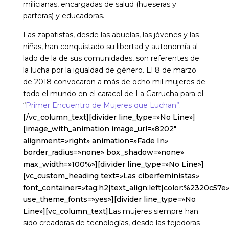
milicianas, encargadas de salud (hueseras y
parteras) y educadoras.
Las zapatistas, desde las abuelas, las jóvenes y las
niñas, han conquistado su libertad y autonomía al
lado de la de sus comunidades, son referentes de
la lucha por la igualdad de género. El 8 de marzo
de 2018 convocaron a más de ocho mil mujeres de
todo el mundo en el caracol de La Garrucha para el
“
Primer Encuentro de Mujeres que Luchan”
.
[/vc_column_text][divider line_type=»No Line»]
[image_with_animation image_url=»8202″
alignment=»right» animation=»Fade In»
border_radius=»none» box_shadow=»none»
max_width=»100%»][divider line_type=»No Line»]
[vc_custom_heading text=»Las ciberfeministas»
font_container=»tag:h2|text_align:left|color:%2320c57e
use_theme_fonts=»yes»][divider line_type=»No
Line»][vc_column_text]
Las mujeres siempre han
sido creadoras de tecnologías, desde las tejedoras