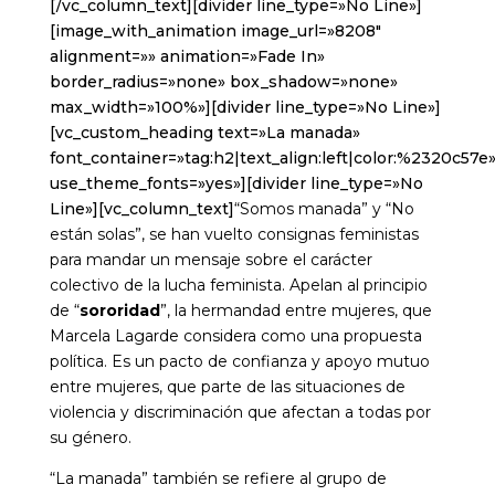
[/vc_column_text][divider line_type=»No Line»]
[image_with_animation image_url=»8208″
alignment=»» animation=»Fade In»
border_radius=»none» box_shadow=»none»
max_width=»100%»][divider line_type=»No Line»]
[vc_custom_heading text=»La manada»
font_container=»tag:h2|text_align:left|color:%2320c57e
use_theme_fonts=»yes»][divider line_type=»No
Line»][vc_column_text]
“Somos manada” y “No
están solas”, se han vuelto consignas feministas
para mandar un mensaje sobre el carácter
colectivo de la lucha feminista. Apelan al principio
de “
sororidad
”, la hermandad entre mujeres, que
Marcela Lagarde considera como una propuesta
política. Es un pacto de confianza y apoyo mutuo
entre mujeres, que parte de las situaciones de
violencia y discriminación que afectan a todas por
su género.
“La manada” también se refiere al grupo de