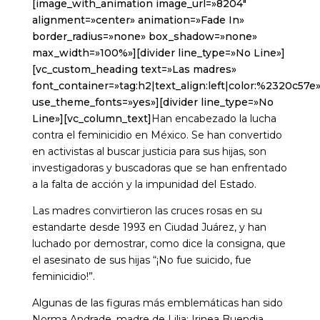
[image_with_animation image_url=»8204″
alignment=»center» animation=»Fade In»
border_radius=»none» box_shadow=»none»
max_width=»100%»][divider line_type=»No Line»]
[vc_custom_heading text=»Las madres»
font_container=»tag:h2|text_align:left|color:%2320c57e
use_theme_fonts=»yes»][divider line_type=»No
Line»][vc_column_text]
Han encabezado la lucha
contra el feminicidio en México. Se han convertido
en activistas al buscar justicia para sus hijas, son
investigadoras y buscadoras que se han enfrentado
a la falta de acción y la impunidad del Estado.
Las madres convirtieron las cruces rosas en su
estandarte desde 1993 en Ciudad Juárez, y han
luchado por demostrar, como dice la consigna, que
el asesinato de sus hijas “¡No fue suicido, fue
feminicidio!”.
Algunas de las figuras más emblemáticas han sido
Norma Andrade, madre de Lilia; Irinea Buendia,