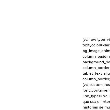
[vc_row type=»
text_color=»dar
bg_image_anim
column_padding
background_hov
column_border_
tablet_text_al
column_border
[vc_custom_hea
font_container=
line_type=»No L
que usa el Inte
historias de mu