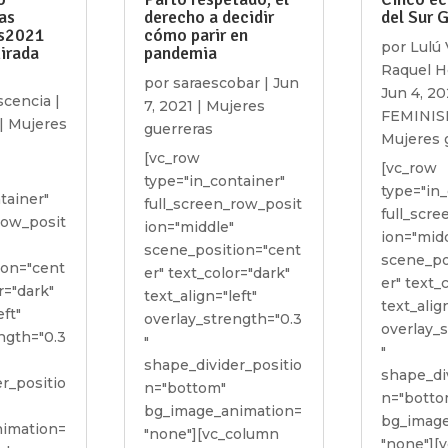
las
derecho a decidir
del Sur 
s2021
cómo parir en
por
Lulú 
irada
pandemia
Raquel 
por
saraescobar
|
Jun
Jun 4, 20
ascencia
|
7, 2021
|
Mujeres
FEMINI
|
Mujeres
guerreras
Mujeres 
[vc_row
[vc_row
type="in_container"
type="in_
tainer"
full_screen_row_posit
full_scr
row_posit
ion="middle"
ion="mid
scene_position="cent
scene_po
ion="cent
er" text_color="dark"
er" text_
r="dark"
text_align="left"
text_align
eft"
overlay_strength="0.3
overlay_
ngth="0.3
"
"
shape_divider_positio
shape_di
r_positio
n="bottom"
n="botto
bg_image_animation=
bg_image
imation=
"none"][vc_column
"none"][