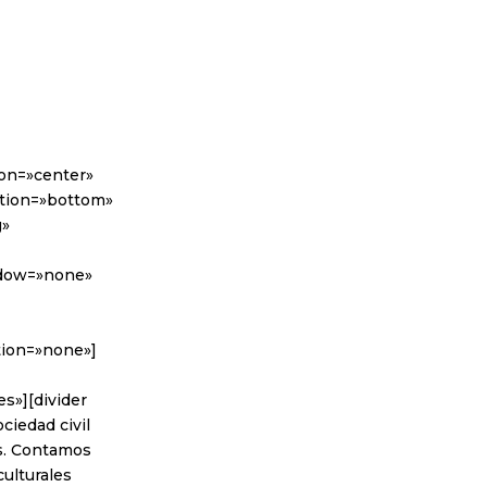
ion=»center»
sition=»bottom»
g»
adow=»none»
tion=»none»]
s»][divider
ciedad civil
es. Contamos
culturales