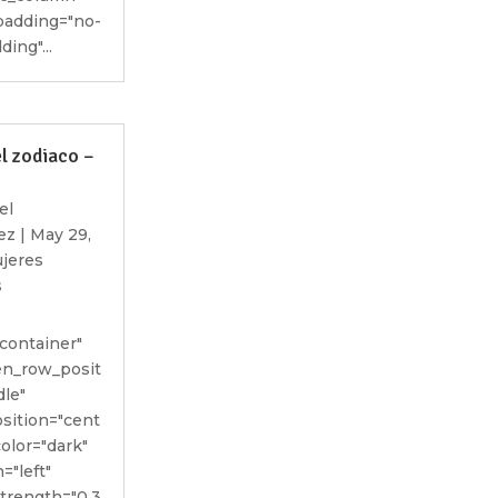
adding="no-
ing"...
el zodiaco –
el
ez
|
May 29,
jeres
s
container"
een_row_posit
dle"
sition="cent
color="dark"
="left"
strength="0.3