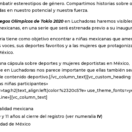
mbatir estereotipos de género. Compartimos historias sobre o
as en nuestro potencial y nuestra fuerza.
egos Olímpicos de Tokio 2020
en Luchadoras haremos visibles
xicanas, en una serie que será estrenada previo a su inaugur
ria tiene como objetivo encontrar a niñas mexicanas que amen
us voces, sus deportes favoritos y a las mujeres que protagoniz
México.
na cápsula sobre deportes y mujeres deportistas en México,
ue en Luchadoras nos parece importante que ellas también se
de contenido deportivo.[/vc_column_text][vc_custom_heading t
as niñas participantes»
»tag:h2|text_align:left|color:%2320c57e» use_theme_fonts=»ye
Line»][vc_column_text]
alidad mexicana
y 11 años al cierre del registro (ver numeralia
IV
)
iudad de México