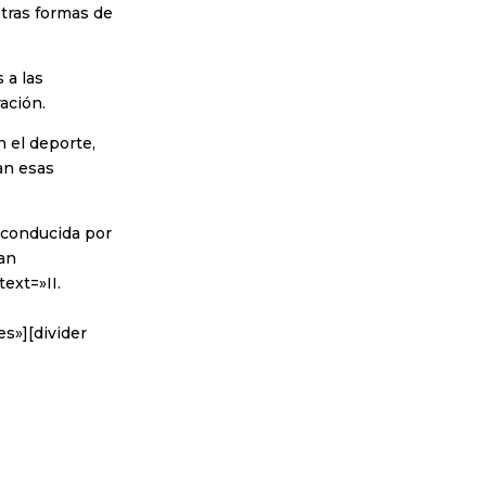
tras formas de
 a las
ación.
 el deporte,
an esas
 conducida por
an
ext=»II.
s»][divider