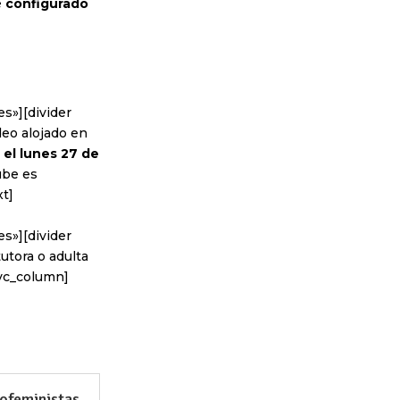
é
configurado
s»][divider
deo alojado en
 el lunes 27 de
ube es
xt]
s»][divider
utora o adulta
/vc_column]
ofeministas