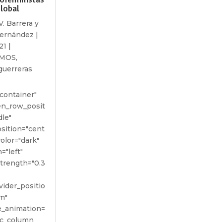
Global
V. Barrera y
Hernández
|
21
|
SMOS
,
guerreras
container"
een_row_posit
dle"
sition="cent
color="dark"
="left"
strength="0.3
vider_positio
m"
_animation=
vc_column