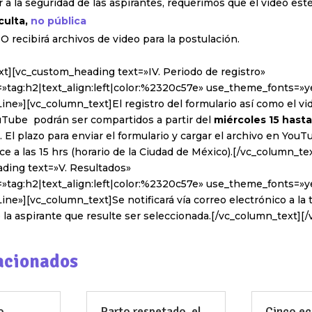
r a la seguridad de las aspirantes, requerimos que el video est
culta,
no pública
 recibirá archivos de video para la postulación.
xt][vc_custom_heading text=»IV. Periodo de registro»
»tag:h2|text_align:left|color:%2320c57e» use_theme_fonts=»ye
ine»][vc_column_text]El registro del formulario así como el vi
ouTube podrán ser compartidos a partir del
miércoles 15 hasta
. El plazo para enviar el formulario y cargar el archivo en YouT
nce a las 15 hrs (horario de la Ciudad de México).[/vc_column_te
ding text=»V. Resultados»
»tag:h2|text_align:left|color:%2320c57e» use_theme_fonts=»ye
ine»][vc_column_text]Se notificará vía correo electrónico a la t
la aspirante que resulte ser seleccionada.[/vc_column_text][
acionados
o
Parto respetado, el
Cinco ec