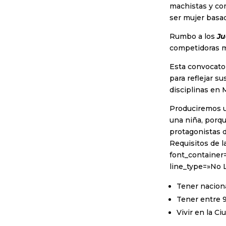
machistas y co
ser mujer basad
Rumbo a los
Ju
competidoras me
Esta convocato
para reflejar s
disciplinas en 
Produciremos u
una niña, porq
protagonistas 
Requisitos de l
font_container=
line_type=»No 
Tener nacion
Tener entre 9 
Vivir en la C