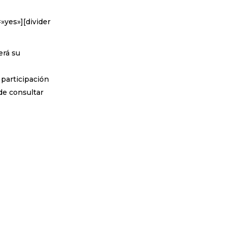
»yes»][divider
erá su
participación
ede consultar