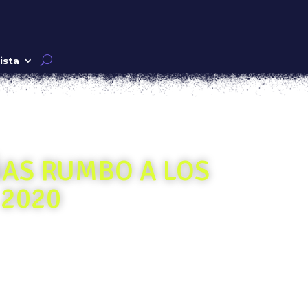
ista
ÑAS RUMBO A LOS
 2020