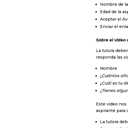
Nombre de la
Edad de la as
Aceptar el A
Enviar el enl
Sobre el video
La tutora deber
responda las s
Nombre
¿Cuántos año
¿Cuál es tu d
¿Tienes algun
Este video nos 
aspirante para 
La tutora deb