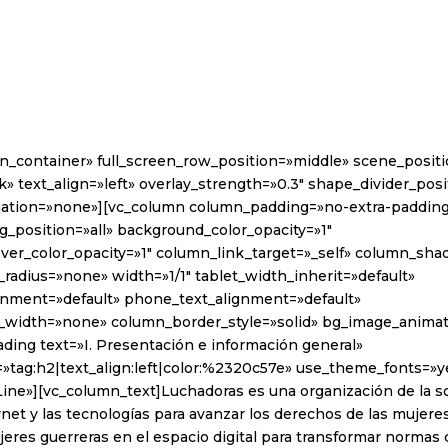
in_container» full_screen_row_position=»middle» scene_posit
k» text_align=»left» overlay_strength=»0.3″ shape_divider_po
ation=»none»][vc_column column_padding=»no-extra-paddin
_position=»all» background_color_opacity=»1″
er_color_opacity=»1″ column_link_target=»_self» column_sh
radius=»none» width=»1/1″ tablet_width_inherit=»default»
ignment=»default» phone_text_alignment=»default»
_width=»none» column_border_style=»solid» bg_image_anima
ding text=»I. Presentación e información general»
»tag:h2|text_align:left|color:%2320c57e» use_theme_fonts=»ye
ine»][vc_column_text]Luchadoras es una organización de la so
rnet y las tecnologías para avanzar los derechos de las mujer
jeres guerreras en el espacio digital para transformar normas 