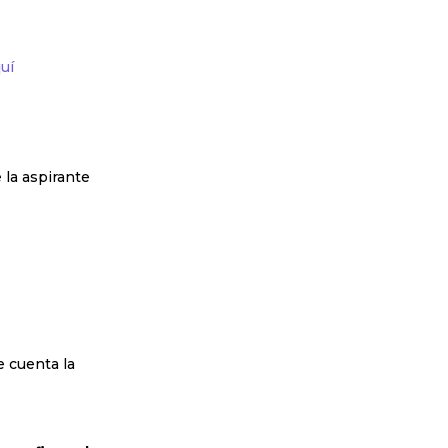
uí
 la aspirante
e cuenta la