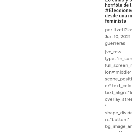
horrible de 
#Eleccione
desde una m
feminista
por
Itzel Pl
Jun 10, 2021
guerreras
[vc_row
type="in_con
full_screen_
ion="middle"
scene_posit
er" text_colo
text_align="l
overlay_stre
"
shape_divide
n="bottom"
bg_image_an