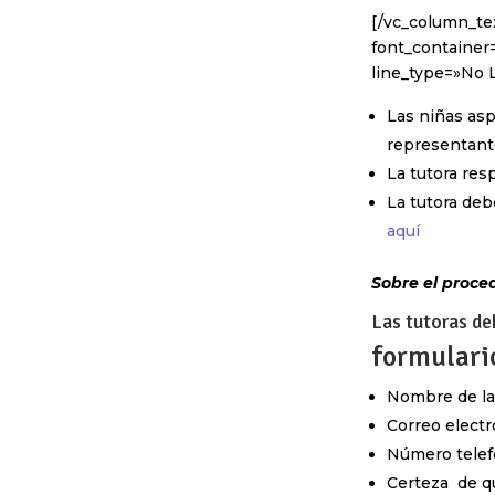
[/vc_column_tex
font_container=
line_type=»No 
Las niñas asp
representant
La tutora res
La tutora deb
aquí
Sobre el proced
Las tutoras de
formulari
Nombre de la 
Correo electr
Número telefó
Certeza de q