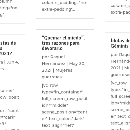
column
column_padding="no-
column_p
ing="no-
extra-padding"...
extra-padd
"...
“Quemar el miedo”,
Ídolas d
estas de
tres razones para
Géminis
as
devorarlo
 2021?
por
Raqu
por
Raquel
Hernánd
ya
|
Jun 4,
Hernández
|
May 30,
2021
|
Mu
es
2021
|
Mujeres
guerrera
guerreras
[vc_row
[vc_row
type="in_
tainer"
type="in_container"
full_scr
row_posit
full_screen_row_posit
ion="mid
ion="middle"
scene_po
ion="cent
scene_position="cent
er" text_
r="dark"
er" text_color="dark"
text_align
eft"
text_align="left"
overlay_