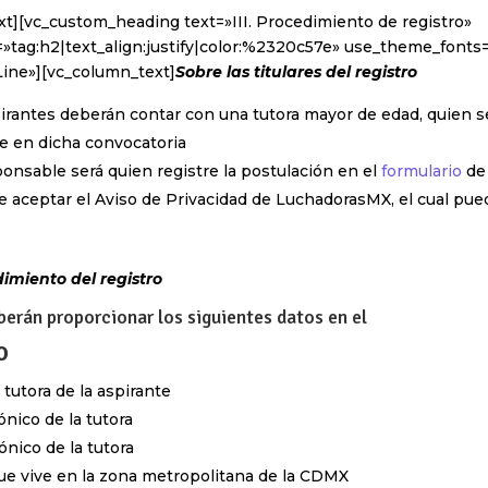
t][vc_custom_heading text=»III. Procedimiento de registro»
»tag:h2|text_align:justify|color:%2320c57e» use_theme_fonts=
Line»][vc_column_text]
Sobre las titulares del registro
irantes deberán contar con una tutora mayor de edad, quien s
e en dicha convocatoria
ponsable será quien registre la postulación en el
formulario
de 
e aceptar el Aviso de Privacidad de LuchadorasMX, el cual pu
imiento del registro
berán proporcionar los siguientes datos en el
o
tutora de la aspirante
ónico de la tutora
nico de la tutora
ue vive en la zona metropolitana de la CDMX