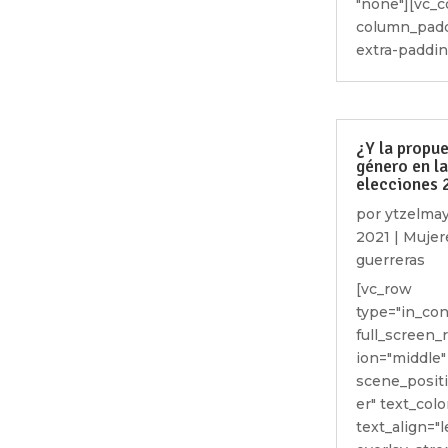
"none"][vc_
column_padd
extra-padding
¿Y la propu
género en l
elecciones
por
ytzelma
2021
|
Mujer
guerreras
[vc_row
type="in_con
full_screen_
ion="middle"
scene_posit
er" text_colo
text_align="l