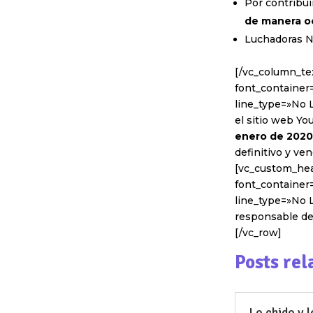
Por contribui
de manera o
Luchadoras NO
[/vc_column_te
font_container=
line_type=»No L
el sitio web Y
enero de 2020
definitivo y ve
[vc_custom_hea
font_container=
line_type=»No L
responsable de 
[/vc_row]
Posts rel
Lo chido y l