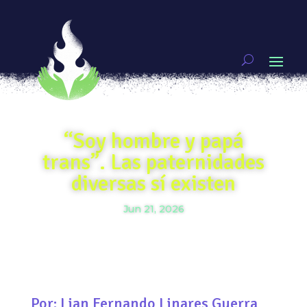
“Soy hombre y papá
trans”. Las paternidades
diversas sí existen
Jun 21, 2026
Por: Lian Fernando Linares Guerra