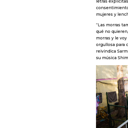
letras explícit
consentimiento 
mujeres y lench
“Las morras ta
qué no quieren
morras y le voy
orgullosa para
reivindica Sarm
su música Shim