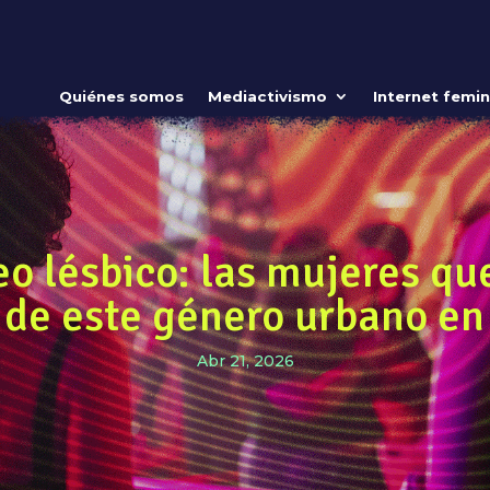
Quiénes somos
Mediactivismo
Internet femin
o lésbico: las mujeres qu
 de este género urbano en
Abr 21, 2026