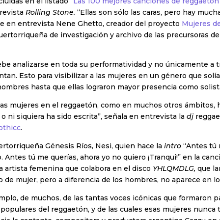
luidas en el listado “
Las 100 mejores canciones de reggaetón 
 revista
Rolling Stone.
“Ellas son sólo las caras, pero hay muc
ne en entrevista Nene Ghetto, creador del proyecto
Mujeres d
puertorriqueña de investigación y archivo de las precursoras d
be analizarse en toda su performatividad y no únicamente a t
ntan. Esto para visibilizar a las mujeres en un género que solía
ombres hasta que ellas lograron mayor presencia como solist
 las mujeres en el reggaetón, como en muchos otros ámbitos, h
o ni siquiera ha sido escrita”, señala en entrevista la
dj
reggae
othicc
.
rtorriqueña Génesis Ríos, Nesi, quien hace la
intro
“Antes tú 
. Antes tú me querías, ahora yo no quiero ¡Tranqui!” en la canc
ica artista femenina que colabora en el disco
YHLQMDLG,
que l
 de mujer, pero a diferencia de los hombres, no aparece en lo
mplo, de muchos, de las tantas voces icónicas que formaron p
populares del reggaetón, y de las cuales esas mujeres nunca 