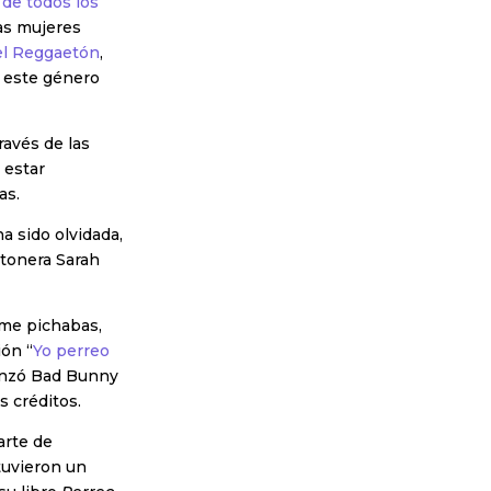
de todos los
has mujeres
el Reggaetón
,
e este género
ravés de las
 estar
as.
a sido olvidada,
tonera Sarah
me pichabas,
ión “
Yo perreo
anzó Bad Bunny
s créditos.
arte de
tuvieron un