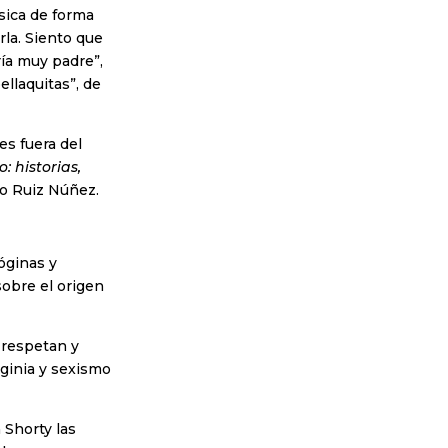
sica de forma
rla. Siento que
ía muy padre”,
ellaquitas”, de
s fuera del
: historias,
blo Ruiz Núñez.
óginas y
 sobre el origen
e respetan y
ginia y sexismo
 Shorty las