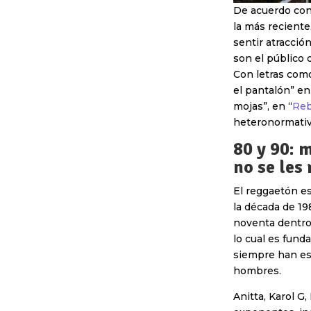
De acuerdo con
la más recient
sentir atracció
son el público 
Con letras como
el pantalón” en
mojas”, en “
Reb
heteronormativ
80 y 90: 
no se les
El reggaetón e
la década de 19
noventa dentro 
lo cual es fund
siempre han es
hombres.
Anitta, Karol G