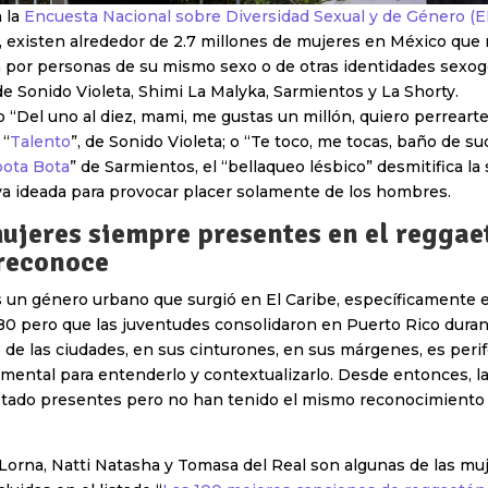
 la
Encuesta Nacional sobre Diversidad Sexual y de Género (
e, existen alrededor de 2.7 millones de mujeres en México qu
n por personas de su mismo sexo o de otras identidades sexoge
de Sonido Violeta, Shimi La Malyka, Sarmientos y La Shorty.
 “Del uno al diez, mami, me gustas un millón, quiero perreart
 “
Talento
”, de Sonido Violeta; o “Te toco, me tocas, baño de su
ota Bota
” de Sarmientos, el “bellaqueo lésbico” desmitifica la
a ideada para provocar placer solamente de los hombres.
mujeres siempre presentes en el reggae
 reconoce
s un género urbano que surgió en El Caribe, específicamente
80 pero que las juventudes consolidaron en Puerto Rico duran
de las ciudades, en sus cinturones, en sus márgenes, es perifé
amental para entenderlo y contextualizarlo. Desde entonces, l
tado presentes pero no han tenido el mismo reconocimiento 
, Lorna, Natti Natasha y Tomasa del Real son algunas de las mu