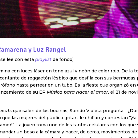
 Camarena y Luz Rangel
 se lee con esta
playlist
de fondo)
umina con luces láser en tono azul y neón de color rojo. De la 
 cantante de reggaetón lésbico que desfila con sus bermudas p
icrófono hasta perrear en un tubo. Es la fiesta que organizó en
lanzamiento de su EP
Música para hacer el amor
, el 21 de no
beats
que salen de las bocinas, Sonido Violeta pregunta: “¿Dó
o que las mujeres del público gritan, le chiflan y contestan “¡Ya s
 amor!”. La joven toma uno de los tantos celulares con los que
mandar un beso a la cámara y hacer, de cerca, movimientos de