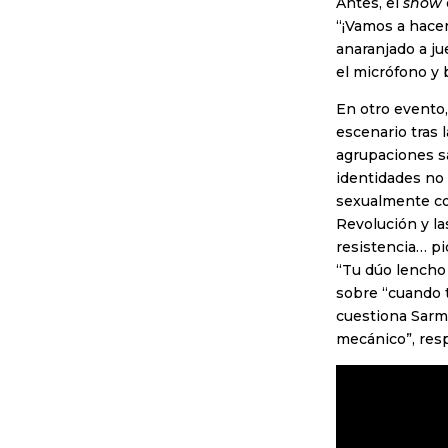
Antes, el
show
“¡Vamos a hacer
anaranjado a ju
el micrófono y 
En otro evento
escenario tras 
agrupaciones sáf
identidades no 
sexualmente co
Revolución y la
resistencia… pi
“Tu dúo lencho 
sobre “cuando t
cuestiona Sarmi
mecánico”, resp