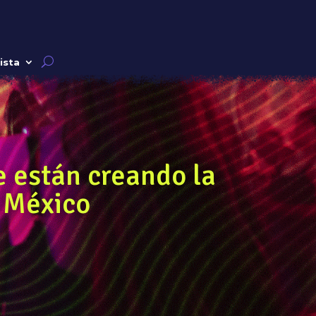
ista
e están creando la
 México