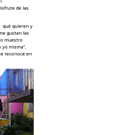
l
isfrute de las
y qué quieren y
me gustan las
 lo muestro
y yo misma”,
 se reconoce en