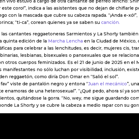
en vivo estuvo a cargo de otra cantante de perreo lencho: Shi
 este coro!”, indica a las asistentes que no dejan de chiflarle 
ego con la mascada que cubre su cabeza rapada. “¡Anda e-xó!”,
brinca; “ti-ca”, corean quienes ya se saben su
canción.
, las cantantes reggaetoneras Sarmientos y La Shorty tambié
la quinta edición de la
Marcha Lencha
en la Ciudad de México,
icas para celebrar a las lenchitudes, es decir, mujeres cis, tra
binarias, lesbianas, bisexuales o pansexuales que se relacion
n otros cuerpos feminizados. Es el 21 de junio de 2025 en el
s manifestantes no sólo luchan por visibilidad, inclusión, exist
den reggaetón, como diría Don Omar en “Salió el sol”.
fav” viste de pantalón negro y entona “
Juan el mecánico
”, un
e enamoras de una heterosexual”. “¿Qué pedo, ahora sí ya son
entos, quitándose la gorra. “No, wey, me sigue guardando com
onde La Shorty y se cubre la cabeza a medio rapar con su gor