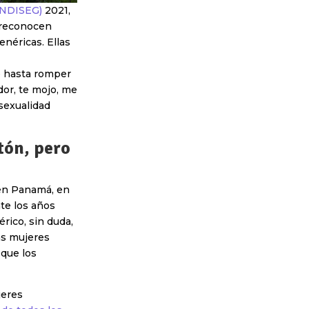
ENDISEG)
2021,
e reconocen
néricas. Ellas
e hasta romper
dor, te mojo, me
 sexualidad
tón, pero
 en Panamá, en
te los años
rico, sin duda,
as mujeres
que los
jeres