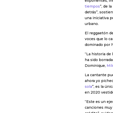
exponentes, inc
tiempos
”, de la
detrás”, sostie
una iniciativa 
urbano.
El reggaetón de
voces que lo ca
dominado por h
“La historia de
ha sido borrada 
Dominique,
Mil
La cantante pue
ahora yo picheo
sola
”, es la ún
en 2020 vestido
“Este es un eje
canciones muy 