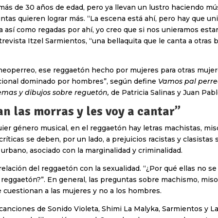
más de 30 años de edad, pero ya llevan un lustro haciendo mú
untas quieren lograr más. “La escena está ahí, pero hay que uni
 así como regadas por ahí, yo creo que si nos unieramos estar
evista Itzel Sarmientos, “una bellaquita que le canta a otras b
neoperreo, ese reggaetón hecho por mujeres para otras mujere
ional dominado por hombres”, según define
Vamos pal perreo
mas y dibujos sobre reguetón,
de Patricia Salinas y Juan Pa
n las morras y les voy a cantar”
er género musical, en el reggaetón hay letras machistas, mis
críticas se deben, por un lado, a prejuicios racistas y clasistas
urbano, asociado con la marginalidad y criminalidad.
a relación del reggaetón con la sexualidad. “¿Por qué ellas no s
 reggaetón?”. En general, las preguntas sobre machismo, miso
 cuestionan a las mujeres y no a los hombres.
 canciones de Sonido Violeta, Shimi La Malyka, Sarmientos y La