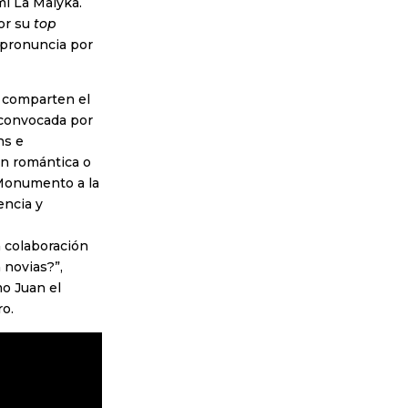
mi La Malyka.
por su
top
 pronuncia por
n comparten el
 convocada por
ns e
an romántica o
 Monumento a la
encia y
a colaboración
 novias?”,
o Juan el
ro.