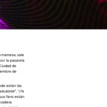
tornamesa, sale
or la pasarela
 Ciudad de
viembre de
nde están las
ácatela!”, “¡Te
 sus fans están
 cadera.