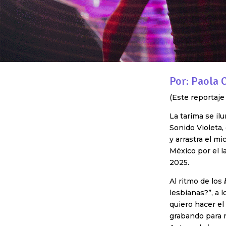
Por: Paola
(Este reportaje
La tarima se il
Sonido Violeta,
y arrastra el m
México por el 
2025.
Al ritmo de los
lesbianas?”, a l
quiero hacer el
grabando para 