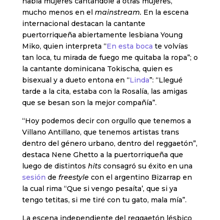
había mujeres cantándole a otras mujeres,
mucho menos en el
mainstream.
En la escena
internacional destacan la cantante
puertorriqueña abiertamente lesbiana Young
Miko, quien interpreta “
En esta boca
te volvías
tan loca, tu mirada de fuego me quitaba la ropa”; o
la cantante dominicana Tokischa, quien es
bisexual y a dueto entona en “
Linda
”: “Llegué
tarde a la cita, estaba con la Rosalía, las amigas
que se besan son la mejor compañía”.
“Hoy podemos decir con orgullo que tenemos a
Villano Antillano, que tenemos artistas trans
dentro del género urbano, dentro del reggaetón”,
destaca Nene Ghetto a la puertorriqueña que
luego de distintos
hits
consagró su éxito en una
sesión
de
freestyle
con el argentino Bizarrap en
la cual rima “Que si vengo pesaíta’, que si ya
tengo tetitas, si me tiré con tu gato, mala mía”.
La escena independiente del reggaetón lésbico