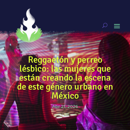
Reggaetón y perreo
lésbico: las mujeres que
están creando la escena
de este género urbano en
México
Abr 21, 2026