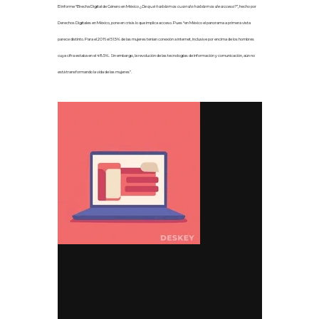
El informe “Brecha Digital de Género en México
¿De qué hablamos cuando hablamos de acceso?”,
hecho por
Derechos Digitales e
n México, pone en crisis lo que implica acceso. Pues “en México el panorama a primera vista
parece distinto. Para el 2016 el 51.5% de las mujeres tenían conexión a internet, inclusive por encima de los hombres
cuya cifra estaba en el 48.5%. Sin embargo, la revolución de las tecnologías de información y comunicación, aún no
está transformando la vida de las mujeres”.