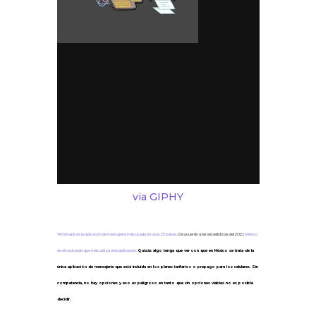
via GIPHY
Whatsapp es la aplicación de mensajería más usada en unos 25 países
. De acuerdo a las estadísticas del 2021,
México
es el sexto país que más utiliza esta aplicación
.
Quizás algo tenga que ver con que en México se trata de la
única aplicación de mensajería que está incluida en los planes tarifarios o prepago para los celulares. Sin
competencia, no hay opciones y eso es peligroso en tanto que sin opciones viables no es posible
decidir.