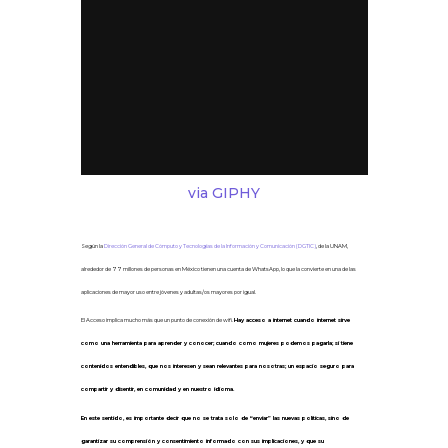
via GIPHY
Según la
Dirección General de Cómputo y Tecnologías de la Información y Comunicación (DGTIC)
, de la UNAM,
alrededor de 77 millones de personas en México tienen una cuenta de WhatsApp, lo que la convierte en una de las
aplicaciones de mayor uso entre jóvenes y adultas/os mayores por igual.
El Acceso implica mucho más que un punto de conexión de wifi.
Hay acceso a internet cuando internet sirve
como una herramienta para aprender y conocer; cuando como mujeres podemos pagarla; si tiene
contenidos entendibles, que nos interesen y sean relevantes para nosotras; un espacio seguro para
compartir y disentir, en comunidad y en nuestro idioma.
En este sentido, es importante decir que no se trata solo de “enviar” las nuevas políticas, sino de
garantizar su comprensión y consentimiento informado con sus implicaciones, y que su