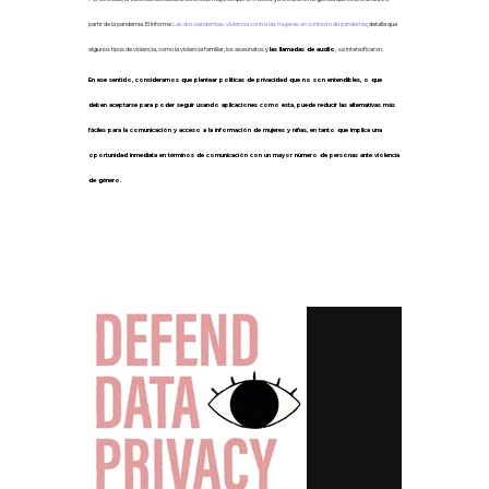
partir de la pandemia. El informe
Las dos pandemias, violencia contra las mujeres en contexto de pandemia
; detalla que
algunos tipos de violencia, como la violencia familiar, los asesinatos y
las llamadas de auxilio
, se intensificaron.
En ese sentido, consideramos que plantear políticas de privacidad que no son entendibles, o que
deben aceptarse para poder seguir usando aplicaciones como esta, puede reducir las alternativas más
fáciles para la comunicación y acceso a la información de mujeres y niñas, en tanto que implica una
oportunidad inmediata en términos de comunicación con un mayor número de personas ante violencia
de género.
4.- Defendemos el derecho a la
privacidad