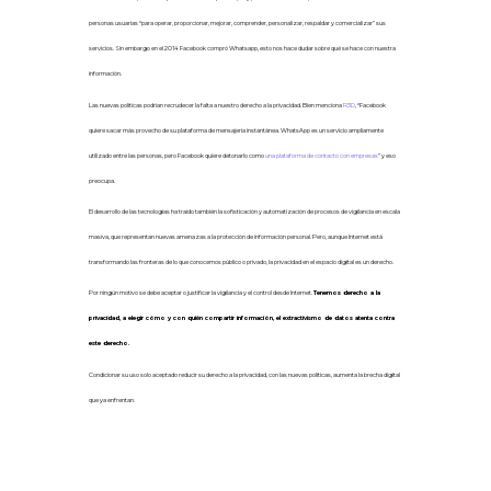
personas usuarias “para operar, proporcionar, mejorar, comprender, personalizar, respaldar y comercializar” sus
servicios. Sin embargo en el 2014 Facebook compró Whatsapp, esto nos hace dudar sobre qué se hace con nuestra
información.
Las nuevas políticas podrían recrudecer la falta a nuestro derecho a la privacidad.
Bien menciona
R3D
, “Facebook
quiere sacar más provecho de su plataforma de mensajería instantánea. WhatsApp es un servicio ampliamente
utilizado entre las personas, pero Facebook quiere detonarlo como
una plataforma de contacto con empresas
” y eso
preocupa.
El desarrollo de las tecnologías ha traído también la sofisticación y automatización de procesos de vigilancia en escala
masiva, que representan nuevas amenazas a la protección de información personal.
Pero, aunque Internet está
transformando las fronteras de lo que conocemos público o privado, la privacidad en el espacio digital es un derecho.
Por ningún motivo se debe aceptar o justificar la vigilancia y el control desde Internet.
Tenemos derecho a la
privacidad, a elegir cómo y con quién compartir información, el extractivismo de datos atenta contra
este derecho.
Condicionar su uso solo aceptado reducir su derecho a la privacidad, con las nuevas políticas, aumenta la brecha digital
que ya enfrentan.