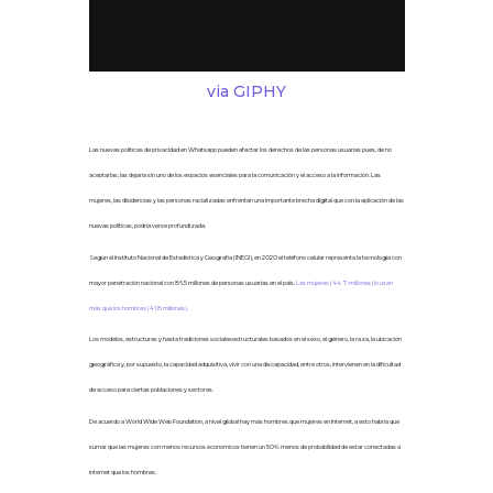
via GIPHY
Las nuevas políticas de privacidad en Whatsapp pueden afectar los derechos de las personas usuarias pues, de no
aceptarlas, las dejaría sin uno de los espacios esenciales para la comunicación y el acceso a la información. Las
mujeres, las disidencias y las personas racializadas enfrentan una importante brecha digital que con la aplicación de las
nuevas políticas, podría verse profundizada.
Según el Instituto Nacional de Estadística y Geografía (INEGI), en 2020 el teléfono celular representa la tecnología con
mayor penetración nacional con 86.5 millones de personas usuarias en el país.
Las mujeres (44.7 millones) lo usan
más que los hombres (41.8 millones).
Los modelos, estructuras y hasta tradiciones socialesestructurales basados en el sexo, el género, la raza, la ubicación
geográfica y, por supuesto, la capacidad adquisitiva, vivir con una discapacidad, entre otros, intervienen en la dificultad
de acceso para ciertas poblaciones y sectores.
De acuerdo a World Wide Web Foundation, a nivel global hay más hombres que mujeres en Internet, a esto habría que
sumar que las mujeres con menos recursos económicos tienen un 50% menos de probabilidad de estar conectadas a
internet que los hombres.