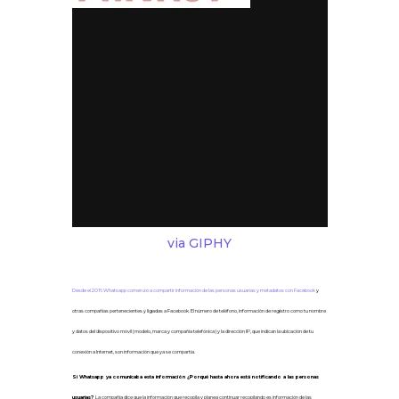
via GIPHY
Desde el 2016 Whatsapp comenzó a compartir información de las personas usuarias y metadatos con Facebook
y
otras compañías pertenecientes y ligadas a Facebook. El
número de teléfono, información de registro como tu nombre
y datos del dispositivo móvil (modelo, marca y compañía telefónica) y la dirección IP, que indican la ubicación de tu
conexión a Internet, son información que ya se compartía.
Si Whatsapp ya comunicaba esta información ¿Porqué hasta ahora está notificando a las personas
usuarias?
La compañía dice que la información que recopila y planea continuar recopilando es información de las