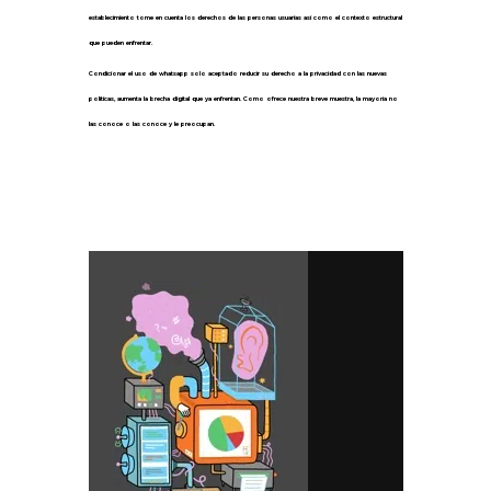
establecimiento tome en cuenta los derechos de las personas usuarias así como el contexto estructural
que pueden enfrentar.
Condicionar el uso de whatsapp solo aceptado reducir su derecho a la privacidad con las nuevas
políticas, aumenta la brecha digital que ya enfrentan. Como ofrece nuestra breve muestra, la mayoría no
las conoce o las conoce y le preocupan.
2.-
Internet capitalista y
datapolios