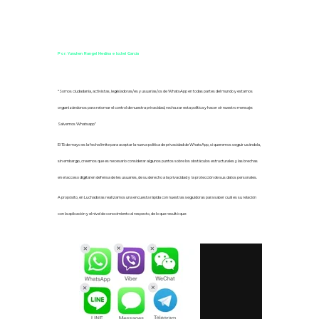
Por: Yunuhen Rangel Medina e Ixchel García
“Somos ciudadanía, activistas, legisladoras/es y usuarias/os de WhatsApp en todas partes del mundo y estamos
organizándonos para retomar el control de nuestra privacidad, rechazar esta política y hacer oír nuestro mensaje:
Salvemos Whatsapp”
El 15 de mayo es la fecha límite para aceptar la nueva política de privacidad de WhatsApp, si queremos seguir usándola,
sin embargo, creemos que es necesario considerar algunos puntos sobre los obstáculos estructurales y las brechas
en el acceso digital en defensa de les usuaries, de su derecho a la privacidad y la protección de sus datos personales.
A propósito, en Luchadoras realizamos una encuesta rápida con nuestras seguidoras para saber cuál es su relación
con la aplicación y el nivel de conocimiento al respecto, de lo que resultó que: